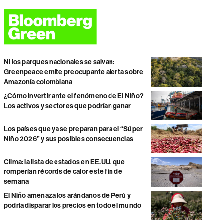
Ni los parques nacionales se salvan:
Greenpeace emite preocupante alerta sobre
Amazonía colombiana
¿Cómo invertir ante el fenómeno de El Niño?
Los activos y sectores que podrían ganar
Los países que ya se preparan para el “Súper
Niño 2026” y sus posibles consecuencias
Clima: la lista de estados en EE.UU. que
romperían récords de calor este fin de
semana
El Niño amenaza los arándanos de Perú y
podría disparar los precios en todo el mundo