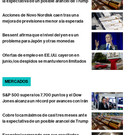
la expectativa de un posible arancel de Trump
Acciones de Novo Nordisk caen tras una
mejora de previsiones menor a la esperada
Bessent afirma que el nivel del yen es un
problema para Japón y otras monedas
Ofertas de empleo en EE.UU. cayeron en
junio; los despidos se mantuvieron limitados
MERCADOS
S&P 500 supera los 7.700 puntos y el Dow
Jones alcanza un récord por avances con Irán
Cobre toca máximos de casi tres meses ante
la expectativa de un posible arancel de Trump