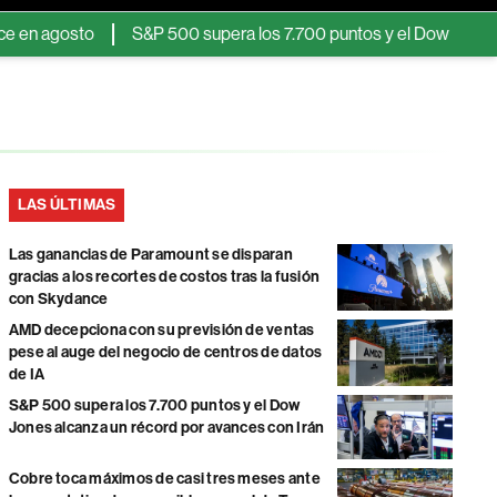
agosto
S&P 500 supera los 7.700 puntos y el Dow Jones alcanz
LAS ÚLTIMAS
Las ganancias de Paramount se disparan
gracias a los recortes de costos tras la fusión
con Skydance
AMD decepciona con su previsión de ventas
pese al auge del negocio de centros de datos
de IA
S&P 500 supera los 7.700 puntos y el Dow
Jones alcanza un récord por avances con Irán
Cobre toca máximos de casi tres meses ante