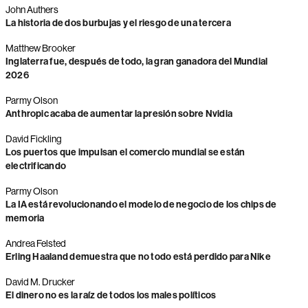
John Authers
La historia de dos burbujas y el riesgo de una tercera
Matthew Brooker
Inglaterra fue, después de todo, la gran ganadora del Mundial
2026
Parmy Olson
Anthropic acaba de aumentar la presión sobre Nvidia
David Fickling
Los puertos que impulsan el comercio mundial se están
electrificando
Parmy Olson
La IA está revolucionando el modelo de negocio de los chips de
memoria
Andrea Felsted
Erling Haaland demuestra que no todo está perdido para Nike
David M. Drucker
El dinero no es la raíz de todos los males políticos