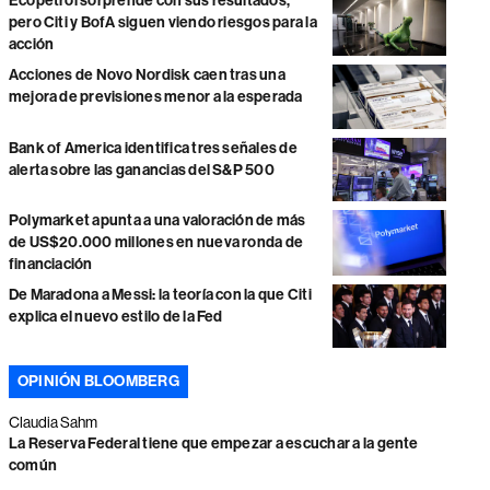
Ecopetrol sorprende con sus resultados,
pero Citi y BofA siguen viendo riesgos para la
acción
Acciones de Novo Nordisk caen tras una
mejora de previsiones menor a la esperada
Bank of America identifica tres señales de
alerta sobre las ganancias del S&P 500
Polymarket apunta a una valoración de más
de US$20.000 millones en nueva ronda de
financiación
De Maradona a Messi: la teoría con la que Citi
explica el nuevo estilo de la Fed
OPINIÓN BLOOMBERG
Claudia Sahm
La Reserva Federal tiene que empezar a escuchar a la gente
común