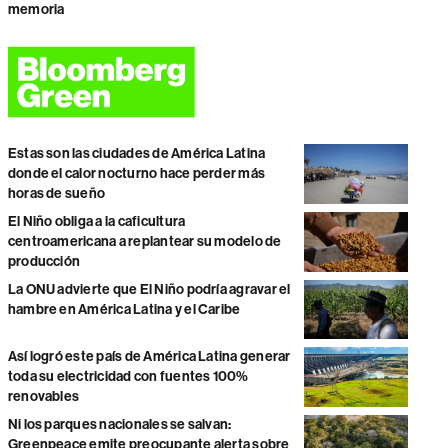
memoria
Estas son las ciudades de América Latina
donde el calor nocturno hace perder más
horas de sueño
El Niño obliga a la caficultura
centroamericana a replantear su modelo de
producción
La ONU advierte que El Niño podría agravar el
hambre en América Latina y el Caribe
Así logró este país de América Latina generar
toda su electricidad con fuentes 100%
renovables
Ni los parques nacionales se salvan:
Greenpeace emite preocupante alerta sobre