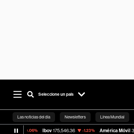
Seleccione un país
Las noticias del día
Newsletters
Línea Mundial
Ibov
175,546.36
América Móvil
3.86
-0.06%
-1.23%
+5.1
Bloomberg 