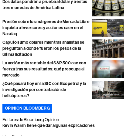
Dos datos pondrán a prueba al dólar y a estas
tres monedas de América Latina
Presión sobre los márgenes de MercadoLibre
inquieta a inversores y acciones caen en el
Nasdaq
Caputo sumó dólares mientras analistas se
preguntan a dónde fueron los pesos de la
última licitación
La acción más rentable del S&P 500 cae con
fuerza tras sus resultados: qué preocupa al
mercado
¿Qué pasará hoy en la SIC con Ecopetrol y la
investigación por contratación de
helicópteros?
OPINIÓN BLOOMBERG
Editores de Bloomberg Opinion
Kevin Warsh tiene que dar algunas explicaciones