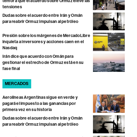
temor a que el acuerdo sobre Ormuz eleve las
tensiones
Dudas sobre el acuerdo entre Irán y Omán
para reabrir Ormuz impulsan al petróleo
Presión sobre los márgenes de MercadoLibre
inquieta a inversores y acciones caen en el
Nasdaq
Irán dice que acuerdo con Omán para
gestionar el estrecho de Ormuz está en su
fase final
MERCADOS
Aerolíneas Argentinas sigue en verde y
pagará el impuesto a las ganancias por
primera vez en su historia
Dudas sobre el acuerdo entre Irán y Omán
para reabrir Ormuz impulsan al petróleo