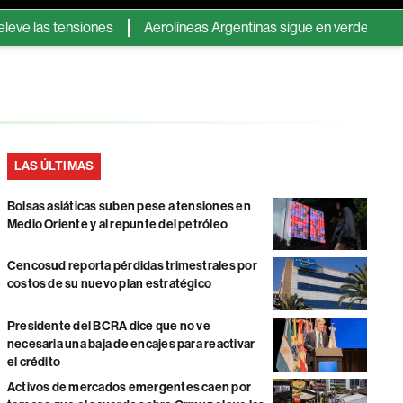
nsiones
Aerolíneas Argentinas sigue en verde y pagará el impue
LAS ÚLTIMAS
Bolsas asiáticas suben pese a tensiones en
Medio Oriente y al repunte del petróleo
Cencosud reporta pérdidas trimestrales por
costos de su nuevo plan estratégico
Presidente del BCRA dice que no ve
necesaria una baja de encajes para reactivar
el crédito
Activos de mercados emergentes caen por