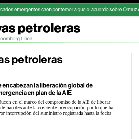
gentes caen por temor a que el acuerdo sobre Ormuz eleve las te
vas petroleras
 Bloomberg Línea
as petroleras
 encabezan la liberación global de
ergencia en plan de la AIE
oducen en el marco del compromiso de la AIE de liberar
de barriles ante la creciente preocupación por lo que ha
r interrupción del suministro registrada hasta la fecha.