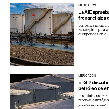
MERCADOS
La AIE aprueba
frenar el alza 
Los países miembro
estratégicas para co
disrupciones en el
MERCADOS
El G-7 discuti
petróleo de e
Los ministros de Fi
reservas estratégic
precios del crudo.