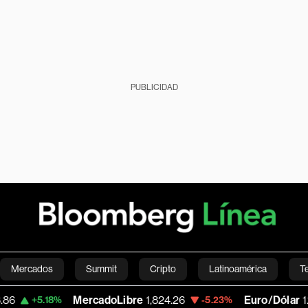
PUBLICIDAD
Mercados
Summit
Cripto
Latinoamérica
T
MercadoLibre
1,824.26
Euro/Dólar
1.152
8%
-5.23%
-0.
Green
Economía
Estilo de vida
Mundo
Videos