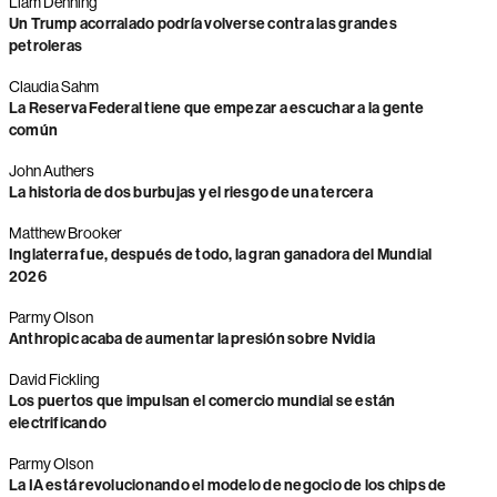
Liam Denning
Un Trump acorralado podría volverse contra las grandes
petroleras
Claudia Sahm
La Reserva Federal tiene que empezar a escuchar a la gente
común
John Authers
La historia de dos burbujas y el riesgo de una tercera
Matthew Brooker
Inglaterra fue, después de todo, la gran ganadora del Mundial
2026
Parmy Olson
Anthropic acaba de aumentar la presión sobre Nvidia
David Fickling
Los puertos que impulsan el comercio mundial se están
electrificando
Parmy Olson
La IA está revolucionando el modelo de negocio de los chips de