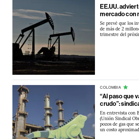
EE.UU. adviert
mercado con 
Se prevé que los i
de más de 2 millone
trimestre del próxi
COLOMBIA
“Al paso que 
crudo”: sindic
En entrevista con 
(Unión Sindical Obre
pozos de gas que s
un costo aproxima