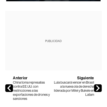
PUBLICIDAD
Anterior
Siguiente
China toma represalias
Lula buscará vencer en Brasil
contra EE.UU. con
a la nueva ola de derecha
restricciones a las
liderada por Milei y Bukele en
exportaciones de drones y
Latam
sanciones