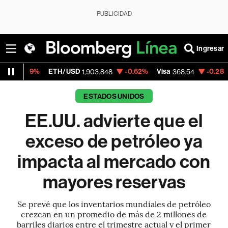
PUBLICIDAD
Ingresar
ETH/USD
-0.62%
Visa
-0.28%
MercadoL
1,903.848
368.54
ESTADOS UNIDOS
EE.UU. advierte que el
exceso de petróleo ya
impacta al mercado con
mayores reservas
Se prevé que los inventarios mundiales de petróleo
crezcan en un promedio de más de 2 millones de
barriles diarios entre el trimestre actual y el primer