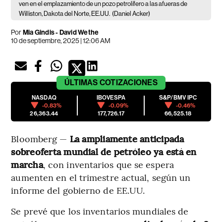
ven en el emplazamiento de un pozo petrolífero a las afueras de
Williston, Dakota del Norte, EE.UU.
(Daniel Acker)
Por
Mia Gindis - David Wethe
10 de septiembre, 2025 | 12:06 AM
ÚLTIMAS
COTIZACIONES
NASDAQ
IBOVESPA
S&P/BMV IPC
-0.83%
-0.09%
-0.46%
26,363.44
177,726.17
66,525.18
Bloomberg —
La ampliamente anticipada
sobreoferta mundial de petróleo ya está en
marcha
, con inventarios que se espera
aumenten en el trimestre actual, según un
informe del gobierno de EE.UU.
Se prevé que los inventarios mundiales de