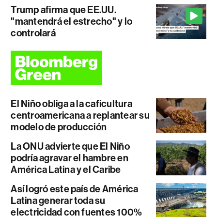
Trump afirma que EE.UU.
"mantendrá el estrecho" y lo
controlará
El Niño obliga a la caficultura
centroamericana a replantear su
modelo de producción
La ONU advierte que El Niño
podría agravar el hambre en
América Latina y el Caribe
Así logró este país de América
Latina generar toda su
electricidad con fuentes 100%