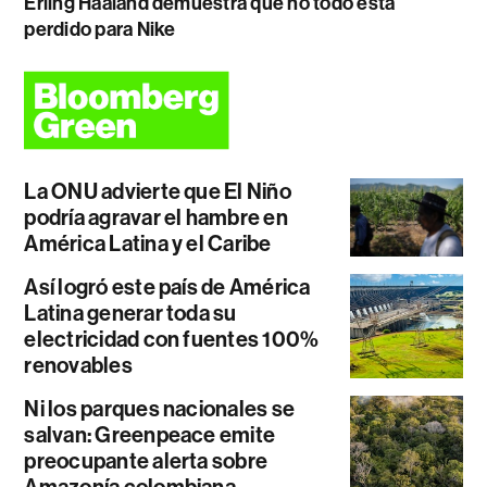
Erling Haaland demuestra que no todo está
perdido para Nike
La ONU advierte que El Niño
podría agravar el hambre en
América Latina y el Caribe
Así logró este país de América
Latina generar toda su
electricidad con fuentes 100%
renovables
Ni los parques nacionales se
salvan: Greenpeace emite
preocupante alerta sobre
Amazonía colombiana