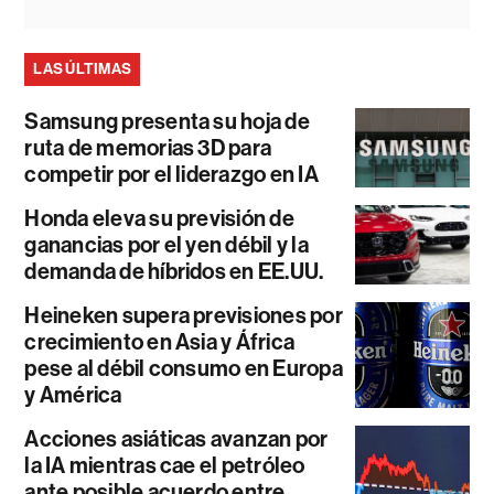
LAS ÚLTIMAS
Samsung presenta su hoja de
ruta de memorias 3D para
competir por el liderazgo en IA
Honda eleva su previsión de
ganancias por el yen débil y la
demanda de híbridos en EE.UU.
Heineken supera previsiones por
crecimiento en Asia y África
pese al débil consumo en Europa
y América
Acciones asiáticas avanzan por
la IA mientras cae el petróleo
ante posible acuerdo entre