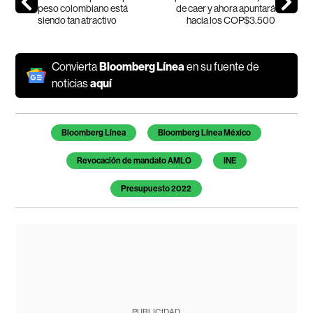
peso colombiano está
de caer y ahora apuntará
siendo tan atractivo
hacia los COP$3.500
Convierta
Bloomberg Línea
en su fuente de
noticias
aquí
Temas de este artículo
Bloomberg Línea
Bloomberg Línea México
Revocación de mandato AMLO
INE
Presupuesto 2022
PUBLICIDAD