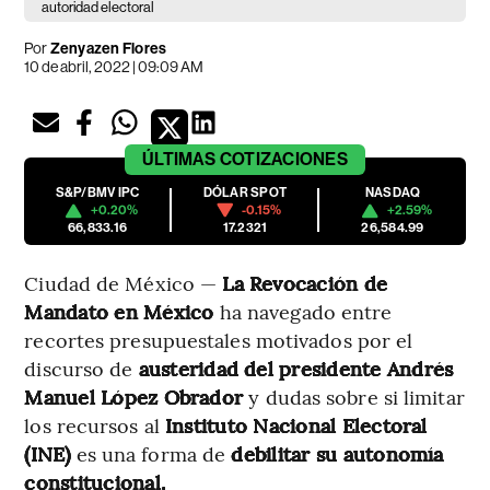
autoridad electoral
Por
Zenyazen Flores
10 de abril, 2022 | 09:09 AM
ÚLTIMAS
COTIZACIONES
S&P/BMV IPC
DÓLAR SPOT
NASDAQ
+0.20%
-0.15%
+2.59%
66,833.16
17.2321
26,584.99
Ciudad de México —
La Revocación de
Mandato en México
ha navegado entre
recortes presupuestales motivados por el
discurso de
austeridad del presidente Andrés
Manuel López Obrador
y dudas sobre si limitar
los recursos al
Instituto Nacional Electoral
(INE)
es una forma de
debilitar su autonomía
constitucional.