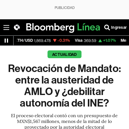
PUBLICIDAD
Ingresar
USD
-0.31%
Visa
+1.07%
MercadoLibre
1,869.478
369.59
1,89
ACTUALIDAD
Revocación de Mandato:
entre la austeridad de
AMLO y ¿debilitar
autonomía del INE?
El proceso electoral contó con un presupuesto de
MXN$1,567 millones, menos de la mitad de lo
proyectado por la autoridad electoral