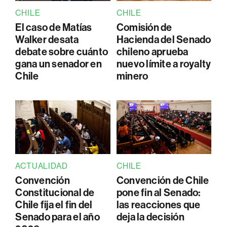
CHILE
CHILE
El caso de Matías
Comisión de
Walker desata
Hacienda del Senado
debate sobre cuánto
chileno aprueba
gana un senador en
nuevo límite a royalty
Chile
minero
ACTUALIDAD
CHILE
Convención
Convención de Chile
Constitucional de
pone fin al Senado:
Chile fija el fin del
las reacciones que
Senado para el año
deja la decisión