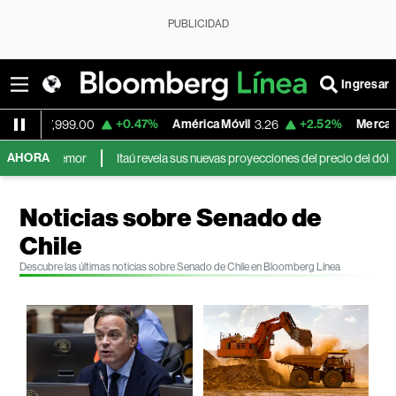
PUBLICIDAD
Ingresar
+0.47%
América Móvil
+2.52%
MercadoLibr
177,999.00
3.26
AHORA
a el temor
Itaú revela sus nuevas proyecciones del precio del dólar en A
Noticias sobre Senado de
Chile
Descubre las últimas noticias sobre Senado de Chile en Bloomberg Línea