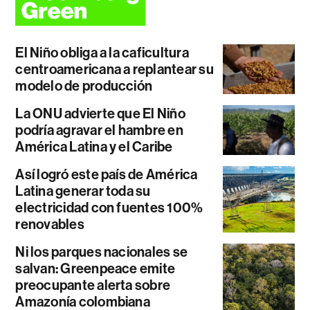
El Niño obliga a la caficultura
centroamericana a replantear su
modelo de producción
La ONU advierte que El Niño
podría agravar el hambre en
América Latina y el Caribe
Así logró este país de América
Latina generar toda su
electricidad con fuentes 100%
renovables
Ni los parques nacionales se
salvan: Greenpeace emite
preocupante alerta sobre
Amazonía colombiana