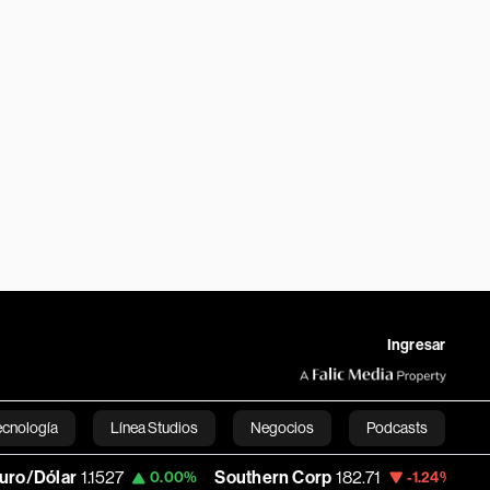
Ingresar
ecnología
Línea Studios
Negocios
Podcasts
r
1.1527
Southern Corp
182.71
Copa Hold
0.00%
-1.24%
English