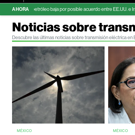
entras petróleo baja por posible acuerdo entre EE.UU. e Irán
AHORA
EE
Noticias sobre transm
Descubre las últimas noticias sobre transmisión eléctrica e
MÉXICO
MÉXICO