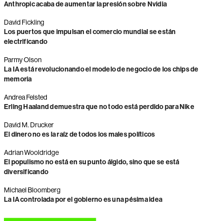
Anthropic acaba de aumentar la presión sobre Nvidia
David Fickling
Los puertos que impulsan el comercio mundial se están
electrificando
Parmy Olson
La IA está revolucionando el modelo de negocio de los chips de
memoria
Andrea Felsted
Erling Haaland demuestra que no todo está perdido para Nike
David M. Drucker
El dinero no es la raíz de todos los males políticos
Adrian Wooldridge
El populismo no está en su punto álgido, sino que se está
diversificando
Michael Bloomberg
La IA controlada por el gobierno es una pésima idea