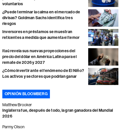
voluntarios
¿Puede terminar la calma en el mercado de
divisas? Goldman Sachs identifica tres
riesgos
Inversores en préstamos se muestran
reticentes a medida que aumenta el temor
Itaú revela sus nuevas proyecciones del
precio del dólar en América Latina para el
remate de 2026 y 2027
¿Cómo invertir ante el fenómeno de El Niño?
Los activos y sectores que podrían ganar
OPINIÓN BLOOMBERG
Matthew Brooker
Inglaterra fue, después de todo, la gran ganadora del Mundial
2026
Parmy Olson