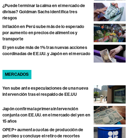
¿Puede terminar la calma en el mercado de
divisas? Goldman Sachs identifica tres
riesgos
Inflación en Perú sube más de lo esperado
por aumento en precios de alimentos y
transporte
El yen sube más de 1% tras nuevas acciones
coordinadas de EE.UU. y Japón en el mercado
MERCADOS
Yen sube ante especulaciones de una nueva
intervención tras el respaldo de EE.UU
Japón confirma la primera intervención
conjunta con EE.UU. en el mercado del yen en
15 años
OPEP+ aumenta cuotas de producción de
petróleo y concluye el retiro de recortes