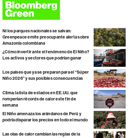
Ni los parques nacionales se salvan:
Greenpeace emite preocupante alerta sobre
Amazonía colombiana
¿Cómo invertir ante el fenómeno de El Niño?
Los activos y sectores que podrían ganar
Los países que ya se preparan para el “Súper
Niño 2026” y sus posibles consecuencias
Clima: la lista de estados en EE.UU. que
romperían récords de calor este fin de
semana
El Niño amenaza los arándanos de Perú y
podría disparar los precios en todo el mundo
Las olas de calor cambian las reglas de la