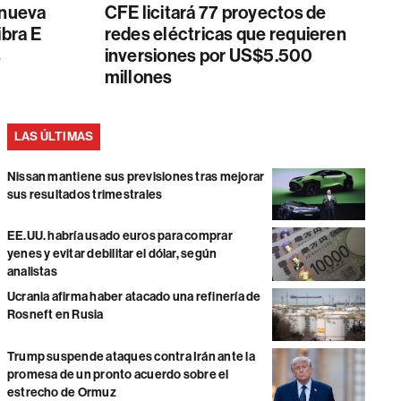
 nueva
CFE licitará 77 proyectos de
ibra E
redes eléctricas que requieren
s
inversiones por US$5.500
millones
LAS ÚLTIMAS
Nissan mantiene sus previsiones tras mejorar
sus resultados trimestrales
EE.UU. habría usado euros para comprar
yenes y evitar debilitar el dólar, según
analistas
Ucrania afirma haber atacado una refinería de
Rosneft en Rusia
Trump suspende ataques contra Irán ante la
promesa de un pronto acuerdo sobre el
estrecho de Ormuz