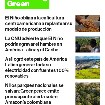
El Niño obliga a la caficultura
centroamericana a replantear su
modelo de producción
La ONU advierte que El Niño
podría agravar el hambre en
América Latina y el Caribe
Así logró este país de América
Latina generar toda su
electricidad con fuentes 100%
renovables
Ni los parques nacionales se
salvan: Greenpeace emite
preocupante alerta sobre
Amazonía colombiana