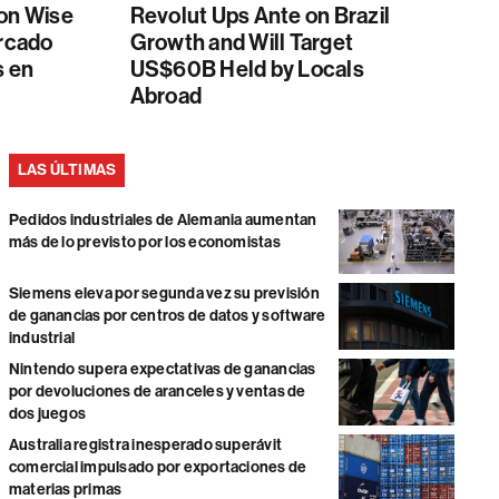
con Wise
Revolut Ups Ante on Brazil
ercado
Growth and Will Target
s en
US$60B Held by Locals
Abroad
LAS ÚLTIMAS
Pedidos industriales de Alemania aumentan
más de lo previsto por los economistas
Siemens eleva por segunda vez su previsión
de ganancias por centros de datos y software
industrial
Nintendo supera expectativas de ganancias
por devoluciones de aranceles y ventas de
dos juegos
Australia registra inesperado superávit
comercial impulsado por exportaciones de
materias primas