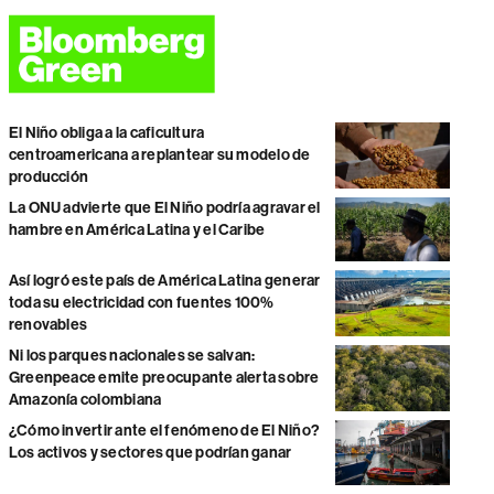
El Niño obliga a la caficultura
centroamericana a replantear su modelo de
producción
La ONU advierte que El Niño podría agravar el
hambre en América Latina y el Caribe
Así logró este país de América Latina generar
toda su electricidad con fuentes 100%
renovables
Ni los parques nacionales se salvan:
Greenpeace emite preocupante alerta sobre
Amazonía colombiana
¿Cómo invertir ante el fenómeno de El Niño?
Los activos y sectores que podrían ganar