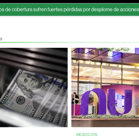
tura sufren fuertes pérdidas por desplome de acciones ligadas a l
ea
NEGOCIOS