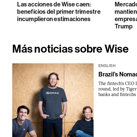
Las acciones de Wise caen:
Mercado
beneficios del primer trimestre
mantiene
incumplieron estimaciones
empresas
Trump
Más noticias sobre Wise
ENGLISH
Brazil’s Noma
The fintech’s CEO L
round, led by Tige
banks and fintechs