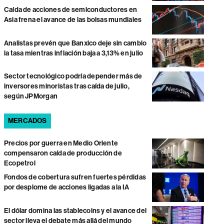
Caída de acciones de semiconductores en
Asia frena el avance de las bolsas mundiales
Analistas prevén que Banxico deje sin cambio
la tasa mientras inflación baja a 3,13% en julio
Sector tecnológico podría depender más de
inversores minoristas tras caída de julio,
según JPMorgan
MERCADOS
Precios por guerra en Medio Oriente
compensaron caída de producción de
Ecopetrol
Fondos de cobertura sufren fuertes pérdidas
por desplome de acciones ligadas a la IA
El dólar domina las stablecoins y el avance del
sector lleva el debate más allá del mundo