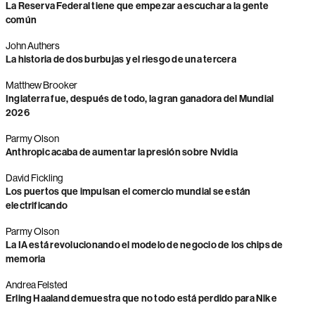
La Reserva Federal tiene que empezar a escuchar a la gente
común
John Authers
La historia de dos burbujas y el riesgo de una tercera
Matthew Brooker
Inglaterra fue, después de todo, la gran ganadora del Mundial
2026
Parmy Olson
Anthropic acaba de aumentar la presión sobre Nvidia
David Fickling
Los puertos que impulsan el comercio mundial se están
electrificando
Parmy Olson
La IA está revolucionando el modelo de negocio de los chips de
memoria
Andrea Felsted
Erling Haaland demuestra que no todo está perdido para Nike