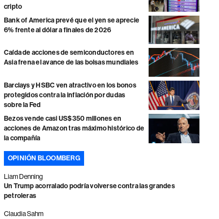
cripto
Bank of America prevé que el yen se aprecie
6% frente al dólar a finales de 2026
Caída de acciones de semiconductores en
Asia frena el avance de las bolsas mundiales
Barclays y HSBC ven atractivo en los bonos
protegidos contra la inflación por dudas
sobre la Fed
Bezos vende casi US$350 millones en
acciones de Amazon tras máximo histórico de
la compañía
OPINIÓN BLOOMBERG
Liam Denning
Un Trump acorralado podría volverse contra las grandes
petroleras
Claudia Sahm