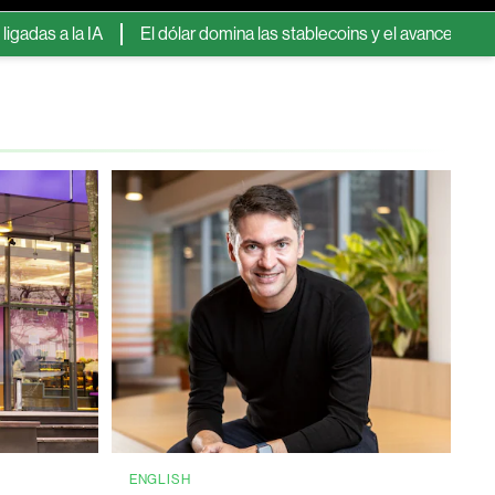
a IA
El dólar domina las stablecoins y el avance del sector llev
ENGLISH