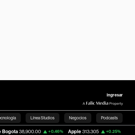
Ingresar
ecnología
Línea Studios
Negocios
Podcasts
0.00
Apple
313.305
USD COP
3,159.60
+0.46%
+0.25%
English