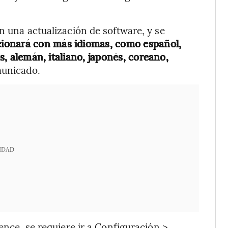
n una actualización de software, y se
ionará con más idiomas, como español,
és, alemán, italiano, japonés, coreano,
municado.
IDAD
ence, se requiere ir a Configuración >