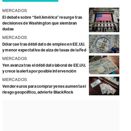
MERCADOS
El debate sobre “Sell América” resurge tras
decisiones de Washington que siembran
dudas
MERCADOS
Dólar cae tras débil dato de empleo en EE.UU.
y menor expectativa de alza de tasas de la Fed
MERCADOS
Yen avanza tras el débil dato laboral de EE.UU.
y crece la alerta por posible intervención
MERCADOS
Vender euros para comprar yenes aumenta el
riesgo geopolítico, advierte BlackRock