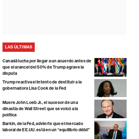
LAS ÚLTIMAS
Canadá lucha por llegar a un acuerdo antes de
que el arancel del 50% de Trump agrave la
disputa
Trump reactiva el intento de destituir a la
gobernadora Lisa Cook de la Fed
Muere John Loeb Jr., el sucesor de una
dinastía de Wall Street que se volcó a la
política
Barkin, de la Fed, advierte que el mercado
laboral de EE.UU. está en un “equilibrio débil”