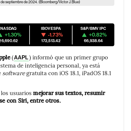
0 de septiembre de 2024.
(Bloomberg/Victor J. Blue)
NASDAQ
IBOVESPA
S&P/BMV IPC
+1.30%
-1.73%
+0.82%
26,690.62
172,513.42
66,938.64
pple
(
) informó que un primer grupo
AAPL
sistema de inteligencia personal, ya está
e
software
gratuita con iOS 18.1, iPadOS 18.1
 los usuarios
mejorar sus textos, resumir
e con Siri, entre otros.