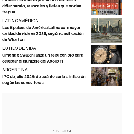
La mala hora del exportador colombiano:
dólar barato, aranceles y fletes que no dan
tregua
LATINOAMÉRICA
Los 5 países de América Latina con mayor
calidad de vida en 2026, según clasificación
de Wharton
ESTILO DE VIDA
Omega x Swatch lanza un reloj con oro para
celebrar el alunizaje del Apollo 11
ARGENTINA
IPC de julio 2026: de cuánto sería la inflación,
según las consultoras
PUBLICIDAD