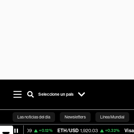
Seleccione un país
Las noticias del día
Newsletters
Línea Mundial
ETH/USD
1,920.03
Visa
362.50
+0.12%
+0.32%
-2.1
Bloomberg 