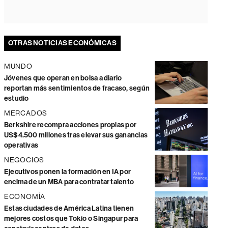
OTRAS NOTICIAS ECONÓMICAS
MUNDO
Jóvenes que operan en bolsa a diario
reportan más sentimientos de fracaso, según
estudio
MERCADOS
Berkshire recompra acciones propias por
US$4.500 millones tras elevar sus ganancias
operativas
NEGOCIOS
Ejecutivos ponen la formación en IA por
encima de un MBA para contratar talento
ECONOMÍA
Estas ciudades de América Latina tienen
mejores costos que Tokio o Singapur para