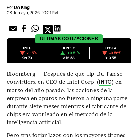
Por
Ian King
08 de mayo, 2026 | 10:21 PM
ÚLTIMAS
COTIZACIONES
INTC
APPLE
TESLA
-1.15%
+0.51%
-0.56%
99.79
312.53
319.55
Bloomberg — Después de que Lip-Bu Tan se
convirtiera en CEO de Intel Corp. (
) en
INTC
marzo del año pasado, las acciones de la
empresa en apuros no fueron a ninguna parte
durante siete meses mientras el fabricante de
chips era vapuleado en el mercado de la
inteligencia artificial.
Pero tras forjar lazos con los mayores titanes