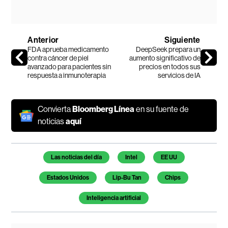
Anterior
Siguiente
FDA aprueba medicamento
DeepSeek prepara un
contra cáncer de piel
aumento significativo de
avanzado para pacientes sin
precios en todos sus
respuesta a inmunoterapia
servicios de IA
Convierta
Bloomberg Línea
en su fuente de
noticias
aquí
Temas de este artículo
Las noticias del día
Intel
EE UU
Estados Unidos
Lip-Bu Tan
Chips
Inteligencia artificial