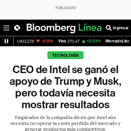
PUBLICIDAD
Ingresar
-0.13%
Visa
+0.52%
MercadoLibre
-
3.278
370.47
1,824.26
TECNOLOGÍA
CEO de Intel se ganó el
apoyo de Trump y Musk,
pero todavía necesita
mostrar resultados
Empleados de la compañía dicen que Intel aún
necesita recuperar la cuota perdida del mercado y
generar productos más competitivos.