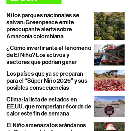
Ni los parques nacionales se
salvan: Greenpeace emite
preocupante alerta sobre
Amazonía colombiana
¿Cómo invertir ante el fenómeno
de El Niño? Los activos y
sectores que podrían ganar
Los países que ya se preparan
para el “Súper Niño 2026” y sus
posibles consecuencias
Clima: la lista de estados en
EE.UU. que romperían récords de
calor este fin de semana
El Niño amenaza los arándanos