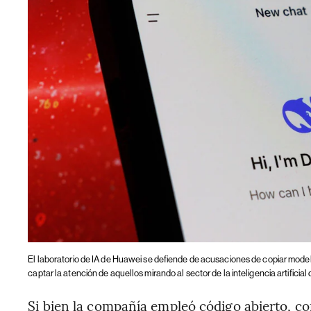
El laboratorio de IA de Huawei se defiende de acusaciones de copiar modelo
captar la atención de aquellos mirando al sector de la inteligencia artific
Si bien la compañía empleó código abierto, co