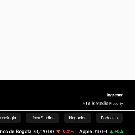
Ingresar
ecnología
Línea Studios
Negocios
Podcasts
8,720.00
Apple
310.94
USD COP
3,175.
-0.21%
+0.55%
English