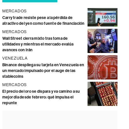
MERCADOS
Carry trade resiste pese a la pérdida de
atractivo del yen como fuente de financiación
MERCADOS
Wall Street cierra mixto tras toma de
utilidades y mientras el mercado evalúa
avances con Irán
VENEZUELA
Binance despliega su tarjeta en Venezuela en
un mercado impulsado por el auge de las
stablecoins
MERCADOS
El precio del oro se dispara y va camino a su
mejor día desde febrero: qué impulsa el
repunte