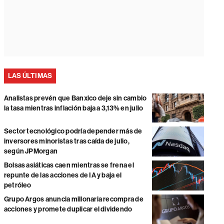
LAS ÚLTIMAS
Analistas prevén que Banxico deje sin cambio
la tasa mientras inflación baja a 3,13% en julio
Sector tecnológico podría depender más de
inversores minoristas tras caída de julio,
según JPMorgan
Bolsas asiáticas caen mientras se frena el
repunte de las acciones de IA y baja el
petróleo
Grupo Argos anuncia millonaria recompra de
acciones y promete duplicar el dividendo