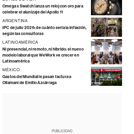
Omega x Swatch lanza un reloj con oro para
celebrar el alunizaje del Apollo 11
ARGENTINA
IPC de julio 2026: de cuánto sería la inflación,
según las consultoras
LATINOAMÉRICA
Ni presencial, ni remoto, ni híbrido: el nuevo
modelo laboral que WeWork ve crecer en
Latinoamérica
MÉXICO
Gastos del Mundial le pasan factura a
Ollamani de Emilio Azcárraga
PUBLICIDAD