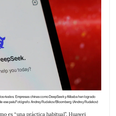
s rivales.
Empresas chinas como DeepSeek y Alibaba han logrado
ial de ese país.Fotógrafo: Andrey Rudakov/Bloomberg
(Andrey Rudakov)
mo es “una práctica habitual”, Huawei