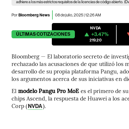
adhiere a los más estrictos requisitos de la licencias de código abierto.
(D
Por
Bloomberg News
08 de julio, 2025 | 12:26 AM
NVDA
+3.47%
ÚLTIMAS
COTIZACIONES
219.20
Bloomberg — El laboratorio secreto de invest
rechazado las acusaciones de que utilizó los 
desarrollo de su propia plataforma Pangu, ado
los argumentos acerca de sus iniciativas en di
El
modelo Pangu Pro MoE
es el primero de s
chips Ascend, la respuesta de Huawei a los acel
Corp (
).
NVDA