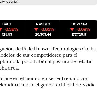
wayne Senior)
BABA
NASDAQ
IBOVESPA
-0.36%
-0.83%
-0.09%
128.53
26,363.44
177,726.17
igación de IA de Huawei Technologies Co. ha
modelos de sus competidores para el
ptando la poco habitual postura de rebatir
cha área.
u clase en el mundo en ser entrenado con
eradores de inteligencia artificial de Nvidia