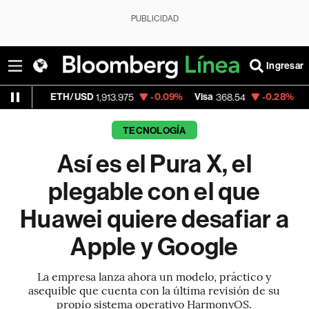
PUBLICIDAD
Ingresar
ETH/USD
-0.09%
Visa
-0.28%
MercadoLibr
1,913.975
368.54
TECNOLOGÍA
Así es el Pura X, el
plegable con el que
Huawei quiere desafiar a
Apple y Google
La empresa lanza ahora un modelo, práctico y
asequible que cuenta con la última revisión de su
propio sistema operativo HarmonyOS.