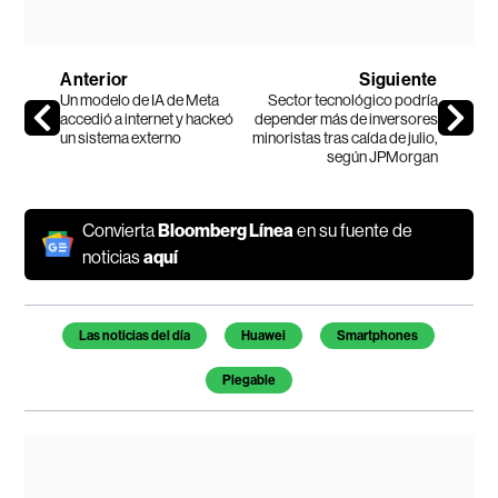
Anterior
Siguiente
Un modelo de IA de Meta
Sector tecnológico podría
accedió a internet y hackeó
depender más de inversores
un sistema externo
minoristas tras caída de julio,
según JPMorgan
Convierta
Bloomberg Línea
en su fuente de
noticias
aquí
Temas de este artículo
Las noticias del día
Huawei
Smartphones
Plegable