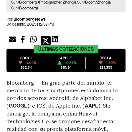
Sun/Bloomberg
(Photographer: Zhongjia Sun/Bloom/Zhongjia
Sun/Bloomberg)
Por
Bloomberg News
04 de junio, 2025 | 12:37 PM
ÚLTIMAS
COTIZACIONES
GOOGL
APPLE
TESLA
-4.09%
+0.55%
-1.80%
362.34
310.94
321.355
Bloomberg — En gran parte del mundo, el
mercado de los smartphones está dominado
por dos actores: Android, de Alphabet Inc.
(
), e iOS, de Apple Inc. (
). Sin
GOOGL
AAPL
embargo, la compañía china Huawei
Technologies Co. se propone desafiar esta
realidad con su propia plataforma móvil,