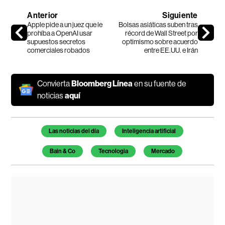
Anterior
Siguiente
Apple pide a un juez que le
Bolsas asiáticas suben tras
prohíba a OpenAI usar
récord de Wall Street por
supuestos secretos
optimismo sobre acuerdo
comerciales robados
entre EE.UU. e Irán
Convierta
Bloomberg Línea
en su fuente de
noticias
aquí
Temas de este artículo
Las noticias del día
Inteligencia artificial
Bain & Co
Tecnologia
Mercado