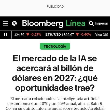
PUBLICIDAD
Ingresar
-0.27%
ETH/USD
-0.46%
Visa
+1.07
4.76
1,866.67
369.59
TECNOLOGÍA
El mercado de la IA se
acercará al billón de
dólares en 2027: ¿qué
oportunidades trae?
El mercado relacionado a la inteligencia artificial
crecerá entre un 40% y un 55% anual, afirma Bain &
Co. en su quinto Informe anual sobre tecnología global