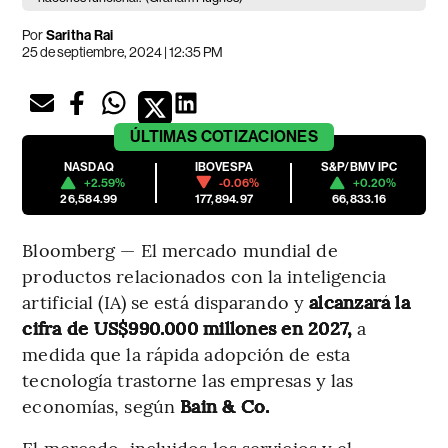
Por
Saritha Rai
25 de septiembre, 2024 | 12:35 PM
ÚLTIMAS
COTIZACIONES
NASDAQ
IBOVESPA
S&P/BMV IPC
+2.59%
-0.06%
+0.20%
26,584.99
177,894.97
66,833.16
Bloomberg — El mercado mundial de
productos relacionados con la inteligencia
artificial (IA) se está disparando y
alcanzará la
cifra de US$990.000 millones en 2027,
a
medida que la rápida adopción de esta
tecnología trastorne las empresas y las
economías, según
Bain & Co.
El mercado, incluidos los servicios y el