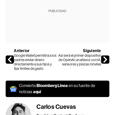
PUBLICIDAD
Anterior
Siguiente
Google Wallet permitirá a los
Así será el primer dispositivo
padres enviar dinero
de OpenAI: un altavoz con IA,
directamente a sus hijos y
sensores y piezas móviles
fijar límites de gasto
Convierta
Bloomberg Línea
en su fuente de
noticias
aquí
Carlos Cuevas