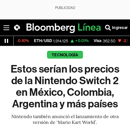
PUBLICIDAD
Ingresar
0%
ETH/USD
+0.01%
Visa
-2.15%
Mercado
1,914.125
362.50
TECNOLOGÍA
Estos serían los precios
de la Nintendo Switch 2
en México, Colombia,
Argentina y más países
Nintendo también anunció el lanzamiento de otra
versión de ‘Mario Kart World’.