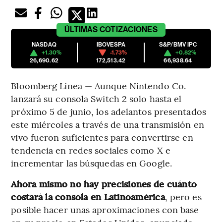
ÚLTIMAS
COTIZACIONES
NASDAQ
IBOVESPA
S&P/BMV IPC
+1.30%
-1.73%
+0.82%
26,690.62
172,513.42
66,938.64
Bloomberg Línea — Aunque Nintendo Co.
lanzará su consola Switch 2 solo hasta el
próximo 5 de junio, los adelantos presentados
este miércoles a través de una transmisión en
vivo fueron suficientes para convertirse en
tendencia en redes sociales como X e
incrementar las búsquedas en Google.
Ahora mismo no hay precisiones de cuánto
costará la consola en Latinoamérica
, pero es
posible hacer unas aproximaciones con base