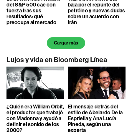
del S&P 500 cae con
baja por el repunte del
fuerza tras sus
petróleo y nuevas dudas
resultados: qué
sobre un acuerdo con
preocupa al mercado
Irán
Cargar más
Lujos y vida en Bloomberg Línea
¿Quién era William Orbit,
El mensaje detrás del
el productor que trabajó
estilo de Abelardo De la
con Madonna y ayudó a
Espriella y Ana Lucía
definir el sonido de los
Pineda, según una
2000?
experta