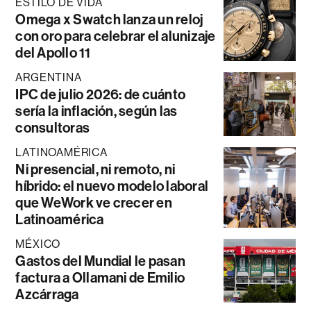
ESTILO DE VIDA
Omega x Swatch lanza un reloj
con oro para celebrar el alunizaje
del Apollo 11
ARGENTINA
IPC de julio 2026: de cuánto
sería la inflación, según las
consultoras
LATINOAMÉRICA
Ni presencial, ni remoto, ni
híbrido: el nuevo modelo laboral
que WeWork ve crecer en
Latinoamérica
MÉXICO
Gastos del Mundial le pasan
factura a Ollamani de Emilio
Azcárraga