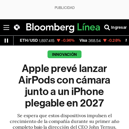
PUBLICIDAD
Ingresar
/USD
-0.96%
Visa
-0.28%
MercadoLibre
1,897.415
368.54
1,
INNOVACIÓN
Apple prevé lanzar
AirPods con cámara
junto a un iPhone
plegable en 2027
Se espera que estos dispositivos impulsen el
crecimiento de la compañía durante su primer año
completo bajo la dirección del CEO John Ternus,