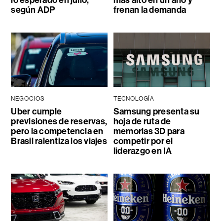
lo esperado en julio,
más alto en un año y
según ADP
frenan la demanda
NEGOCIOS
TECNOLOGÍA
Uber cumple
Samsung presenta su
previsiones de reservas,
hoja de ruta de
pero la competencia en
memorias 3D para
Brasil ralentiza los viajes
competir por el
liderazgo en IA