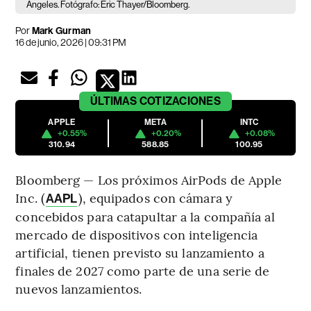
Ángeles. Fotógrafo: Eric Thayer/Bloomberg.
Por
Mark Gurman
16 de junio, 2026 | 09:31 PM
ÚLTIMAS
COTIZACIONES
APPLE
META
INTC
+0.55%
+0.20%
+0.08%
310.94
588.85
100.95
Bloomberg — Los próximos AirPods de Apple
Inc. (
), equipados con cámara y
AAPL
concebidos para catapultar a la compañía al
mercado de dispositivos con inteligencia
artificial, tienen previsto su lanzamiento a
finales de 2027 como parte de una serie de
nuevos lanzamientos.