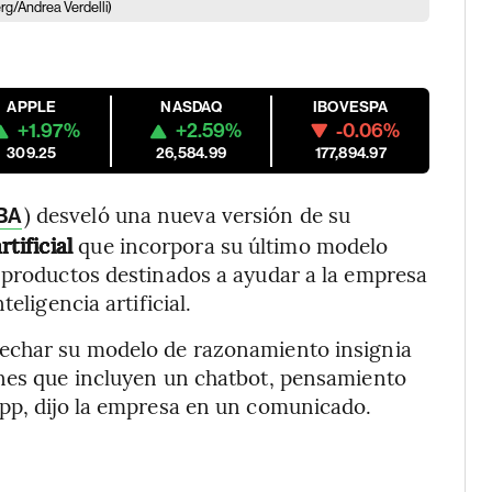
g/Andrea Verdelli)
APPLE
NASDAQ
IBOVESPA
+1.97%
+2.59%
-0.06%
309.25
26,584.99
177,894.97
) desveló una nueva versión de su
BA
tificial
que incorpora su último modelo
 productos destinados a ayudar a la empresa
eligencia artificial.
vechar su modelo de razonamiento insignia
nes que incluyen un chatbot, pensamiento
app, dijo la empresa en un comunicado.