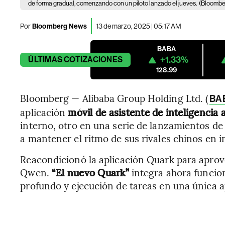
de forma gradual, comenzando con un piloto lanzado el jueves.
(Bloomber
Por
Bloomberg News
13 de marzo, 2025 | 05:17 AM
BABA
+1.33%
ÚLTIMAS
COTIZACIONES
128.99
Bloomberg — Alibaba Group Holding Ltd. (
BA
aplicación
móvil de asistente de inteligencia ar
interno, otro en una serie de lanzamientos de
a mantener el ritmo de sus rivales chinos en int
Reacondicionó la aplicación Quark para apro
Qwen.
“El nuevo Quark”
integra ahora funcio
profundo y ejecución de tareas en una única 