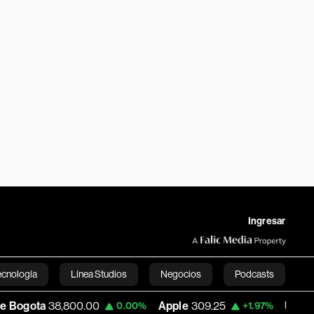
Ingresar
ecnología
Línea Studios
Negocios
Podcasts
00.00
Apple
309.25
USD COP
3,195.99
0.00%
+1.97%
English