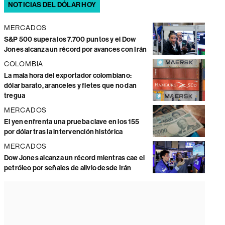
NOTICIAS DEL DÓLAR HOY
MERCADOS
S&P 500 supera los 7.700 puntos y el Dow
Jones alcanza un récord por avances con Irán
COLOMBIA
La mala hora del exportador colombiano:
dólar barato, aranceles y fletes que no dan
tregua
MERCADOS
El yen enfrenta una prueba clave en los 155
por dólar tras la intervención histórica
MERCADOS
Dow Jones alcanza un récord mientras cae el
petróleo por señales de alivio desde Irán