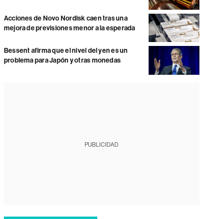
Acciones de Novo Nordisk caen tras una
mejora de previsiones menor a la esperada
Bessent afirma que el nivel del yen es un
problema para Japón y otras monedas
PUBLICIDAD