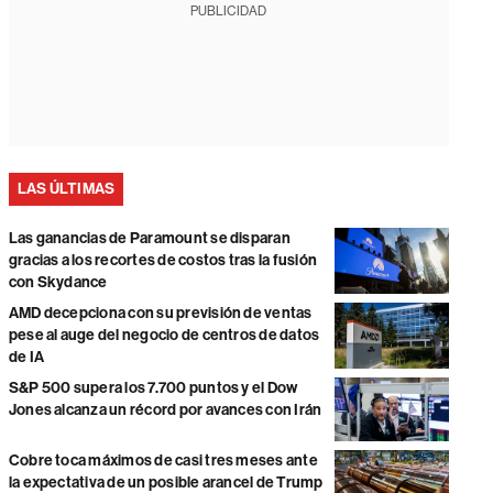
PUBLICIDAD
LAS ÚLTIMAS
Las ganancias de Paramount se disparan
gracias a los recortes de costos tras la fusión
con Skydance
AMD decepciona con su previsión de ventas
pese al auge del negocio de centros de datos
de IA
S&P 500 supera los 7.700 puntos y el Dow
Jones alcanza un récord por avances con Irán
Cobre toca máximos de casi tres meses ante
la expectativa de un posible arancel de Trump