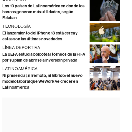
Los 10 países de Latinoamérica en donde los
bancos generan más utilidades, según
Felaban
TECNOLOGÍA
El lanzamiento del iPhone 18 está cerca y
estas son las últimas novedades
LÍNEA DEPORTIVA
La UEFA estudia boicotear torneos de la FIFA
por su plan de abrirse a inversión privada
LATINOAMÉRICA
Ni presencial, ni remoto, ni híbrido: el nuevo
modelo laboral que WeWork ve crecer en
Latinoamérica