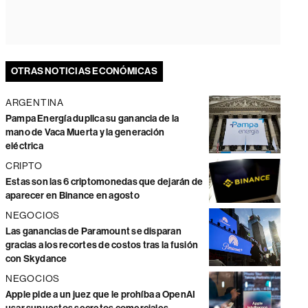
OTRAS NOTICIAS ECONÓMICAS
ARGENTINA
Pampa Energía duplica su ganancia de la
mano de Vaca Muerta y la generación
eléctrica
CRIPTO
Estas son las 6 criptomonedas que dejarán de
aparecer en Binance en agosto
NEGOCIOS
Las ganancias de Paramount se disparan
gracias a los recortes de costos tras la fusión
con Skydance
NEGOCIOS
Apple pide a un juez que le prohíba a OpenAI