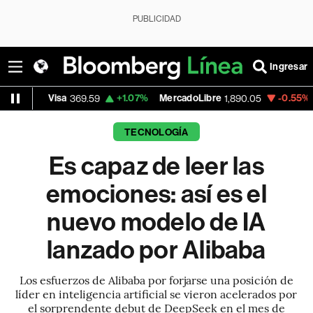
PUBLICIDAD
Ingresar
sa
+1.07%
MercadoLibre
-0.55%
Banco de 
369.59
1,890.05
TECNOLOGÍA
Es capaz de leer las
emociones: así es el
nuevo modelo de IA
lanzado por Alibaba
Los esfuerzos de Alibaba por forjarse una posición de
líder en inteligencia artificial se vieron acelerados por
el sorprendente debut de DeepSeek en el mes de