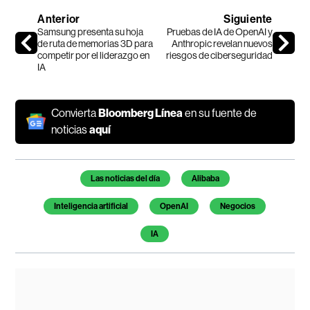
Anterior
Siguiente
Samsung presenta su hoja
Pruebas de IA de OpenAI y
de ruta de memorias 3D para
Anthropic revelan nuevos
competir por el liderazgo en
riesgos de ciberseguridad
IA
Convierta
Bloomberg Línea
en su fuente de
noticias
aquí
Temas de este artículo
Las noticias del día
Alibaba
Inteligencia artificial
OpenAI
Negocios
IA