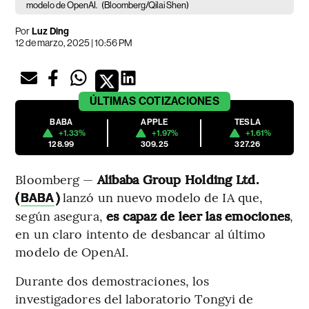
modelo de OpenAI.
(Bloomberg/Qilai Shen)
Por
Luz Ding
12 de marzo, 2025 | 10:56 PM
ÚLTIMAS
COTIZACIONES
BABA
APPLE
TESLA
+1.33%
+1.97%
+1.61%
128.99
309.25
327.26
Bloomberg —
Alibaba Group Holding Ltd.
(
)
lanzó un nuevo modelo de IA que,
BABA
según asegura,
es capaz de leer las emociones
,
en un claro intento de desbancar al último
modelo de OpenAI.
Durante dos demostraciones, los
investigadores del laboratorio Tongyi de