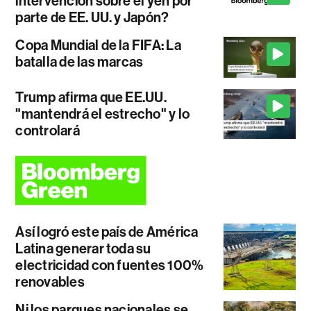
intervención sobre el yen por
parte de EE. UU. y Japón?
Copa Mundial de la FIFA: La
batalla de las marcas
Trump afirma que EE.UU.
"mantendrá el estrecho" y lo
controlará
Así logró este país de América
Latina generar toda su
electricidad con fuentes 100%
renovables
Ni los parques nacionales se