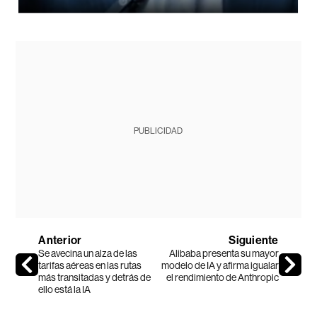
PUBLICIDAD
Anterior
Siguiente
Se avecina un alza de las
Alibaba presenta su mayor
tarifas aéreas en las rutas
modelo de IA y afirma igualar
más transitadas y detrás de
el rendimiento de Anthropic
ello está la IA