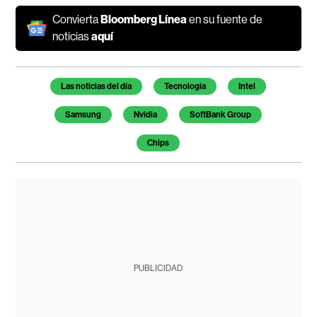
Convierta
Bloomberg Línea
en su fuente de
noticias
aquí
Temas de este artículo
Las noticias del día
Tecnologia
Intel
Samsung
Nvidia
SoftBank Group
Chips
PUBLICIDAD