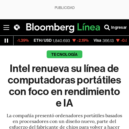
PUBLICIDAD
Ingresar
39%
ETH/USD
-2.19%
Visa
-0.04%
Mercad
1,840.693
366.13
TECNOLOGÍA
Intel renueva su línea de
computadoras portátiles
con foco en rendimiento
e IA
La compañía presentó ordenadores portátiles basados
en procesadores con un diseño nuevo, parte del
esfuerzo del fabricante de chips para volver a hacer