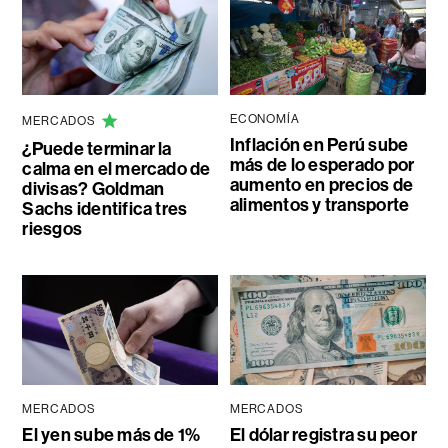
ECONOMÍA
MERCADOS
Inflación en Perú sube
¿Puede terminar la
más de lo esperado por
calma en el mercado de
aumento en precios de
divisas? Goldman
alimentos y transporte
Sachs identifica tres
riesgos
MERCADOS
MERCADOS
El yen sube más de 1%
El dólar registra su peor