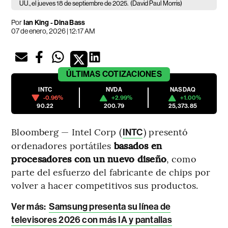
UU., el jueves 18 de septiembre de 2025.
(David Paul Morris)
Por
Ian King - Dina Bass
07 de enero, 2026 | 12:17 AM
ÚLTIMAS
COTIZACIONES
INTC
NVDA
NASDAQ
-0.96%
+2.99%
+1.00%
90.22
200.79
25,373.85
Bloomberg — Intel Corp (
) presentó
INTC
ordenadores portátiles
basados en
procesadores con un nuevo diseño
, como
parte del esfuerzo del fabricante de chips por
volver a hacer competitivos sus productos.
Ver más:
Samsung presenta su línea de
televisores 2026 con más IA y pantallas