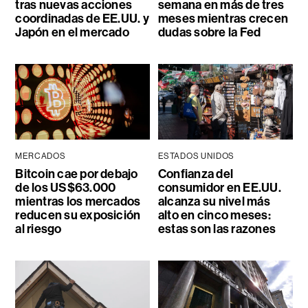
tras nuevas acciones
semana en más de tres
coordinadas de EE.UU. y
meses mientras crecen
Japón en el mercado
dudas sobre la Fed
MERCADOS
ESTADOS UNIDOS
Bitcoin cae por debajo
Confianza del
de los US$63.000
consumidor en EE.UU.
mientras los mercados
alcanza su nivel más
reducen su exposición
alto en cinco meses:
al riesgo
estas son las razones