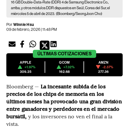
16 GB Double-Data-Rate (DDR) 4 de Samsung Electronics Co.,
arriba, y otros módulos DDR dispuestos en Seúl, Corea del Sur, el
miércoles 5 de abril de 2023.
(Bloomberg/SeongJoon Cho)
Por
Winnie Hsu
09 de febrero, 2026 | 11:48 PM
ÚLTIMAS
COTIZACIONES
APPLE
QCOM
AMZN
+1.97%
+7.32%
-2.37%
309.25
162.68
277.36
Bloomberg —
La incesante subida de los
precios de los chips de memoria en los
últimos meses ha provocado una gran división
entre ganadores y perdedores en el mercado
bursátil,
y los inversores no ven el final a la
vista.