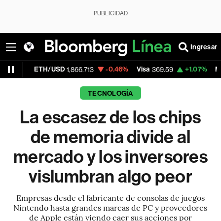
PUBLICIDAD
Ingresar
H/USD
-0.46%
Visa
+1.07%
MercadoLibre
1,866.713
369.59
1
TECNOLOGÍA
La escasez de los chips
de memoria divide al
mercado y los inversores
vislumbran algo peor
Empresas desde el fabricante de consolas de juegos
Nintendo hasta grandes marcas de PC y proveedores
de Apple están viendo caer sus acciones por