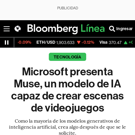
PUBLICIDAD
Ingresar
.09%
ETH/USD
-0.12%
Visa
+0.52%
Merc
1,903.633
370.47
TECNOLOGÍA
Microsoft presenta
Muse, un modelo de IA
capaz de crear escenas
de videojuegos
Como la mayoría de los modelos generativos de
inteligencia artificial, crea algo después de que se le
solicite.