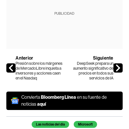
PUBLICIDAD
Anterior
Siguiente
Presión sobre los márgenes
DeepSeek prepara un
de MercadoLibre inquieta a
aumento significativo de
inversores y acciones caen
precios en todos sus
en el Nasdaq
servicios de IA
Convierta
Bloomberg Línea
en su fuente de
noticias
aquí
Temas de este artículo
Las noticias del día
Microsoft