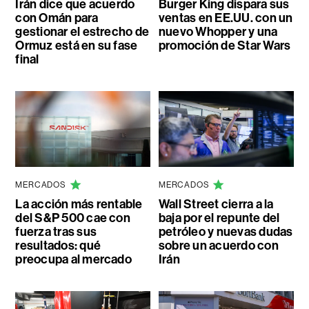
Irán dice que acuerdo
Burger King dispara sus
con Omán para
ventas en EE.UU. con un
gestionar el estrecho de
nuevo Whopper y una
Ormuz está en su fase
promoción de Star Wars
final
MERCADOS
MERCADOS
La acción más rentable
Wall Street cierra a la
del S&P 500 cae con
baja por el repunte del
fuerza tras sus
petróleo y nuevas dudas
resultados: qué
sobre un acuerdo con
preocupa al mercado
Irán