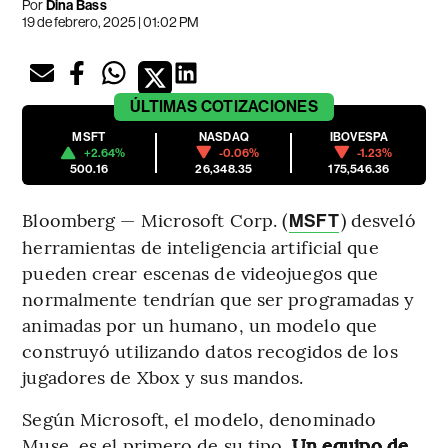
Por
Dina Bass
19 de febrero, 2025 | 01:02 PM
ÚLTIMAS
COTIZACIONES
MSFT
NASDAQ
IBOVESPA
+2.64%
-0.06%
-1.23%
500.16
26,348.35
175,546.36
Bloomberg — Microsoft Corp. (
) desveló
MSFT
herramientas de inteligencia artificial que
pueden crear escenas de videojuegos que
normalmente tendrían que ser programadas y
animadas por un humano, un modelo que
construyó utilizando datos recogidos de los
jugadores de Xbox y sus mandos.
Según Microsoft, el modelo, denominado
Muse, es el primero de su tipo.
Un equipo de