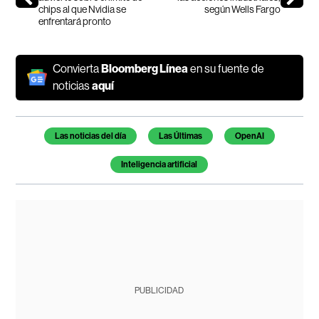
chips al que Nvidia se
según Wells Fargo
enfrentará pronto
Convierta
Bloomberg Línea
en su fuente de
noticias
aquí
Temas de este artículo
Las noticias del día
Las Últimas
OpenAI
Inteligencia artificial
PUBLICIDAD