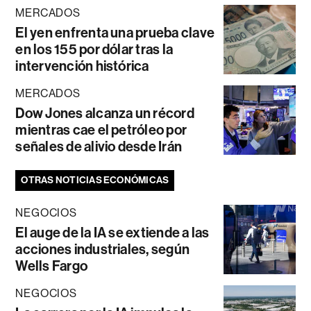
MERCADOS
El yen enfrenta una prueba clave
en los 155 por dólar tras la
intervención histórica
MERCADOS
Dow Jones alcanza un récord
mientras cae el petróleo por
señales de alivio desde Irán
OTRAS NOTICIAS ECONÓMICAS
NEGOCIOS
El auge de la IA se extiende a las
acciones industriales, según
Wells Fargo
NEGOCIOS