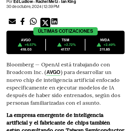
Por
Ed Ludlow - Rachel Metz - Ian King
30 de octubre, 2024 | 12:39 PM
ÚLTIMAS
COTIZACIONES
AVGO
TSM
NVDA
+6.57%
+2.72%
+2.49%
418.03
417.17
211.85
Bloomberg — OpenAI está trabajando con
Broadcom Inc. (
) para desarrollar un
AVGO
nuevo chip de inteligencia artificial enfocado
específicamente en ejecutar modelos de IA
después de haber sido entrenados, según dos
personas familiarizadas con el asunto.
La empresa emergente de inteligencia
artificial y el fabricante de chips también
están consultando con Taiwan Semiconductor