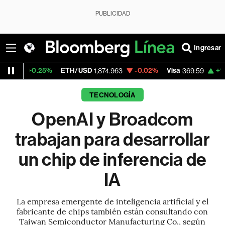
PUBLICIDAD
Ingresar
25%
ETH/USD
-0.02%
Visa
+1.07%
Merca
1,874.963
369.59
TECNOLOGÍA
OpenAI y Broadcom
trabajan para desarrollar
un chip de inferencia de
IA
La empresa emergente de inteligencia artificial y el
fabricante de chips también están consultando con
Taiwan Semiconductor Manufacturing Co., según