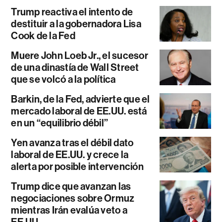
Trump reactiva el intento de
destituir a la gobernadora Lisa
Cook de la Fed
Muere John Loeb Jr., el sucesor
de una dinastía de Wall Street
que se volcó a la política
Barkin, de la Fed, advierte que el
mercado laboral de EE.UU. está
en un “equilibrio débil”
Yen avanza tras el débil dato
laboral de EE.UU. y crece la
alerta por posible intervención
Trump dice que avanzan las
negociaciones sobre Ormuz
mientras Irán evalúa veto a
EE.UU.