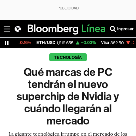
PUBLICIDAD
Ingresar
.16%
ETH/USD
+0.03%
Visa
-2.15%
Merca
1,919.655
362.50
TECNOLOGÍA
Qué marcas de PC
tendrán el nuevo
superchip de Nvidia y
cuándo llegarán al
mercado
La gigante tecnológica irrumpe en el mercado de los