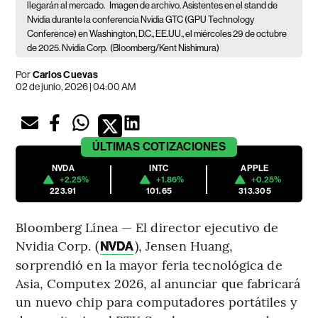
llegarán al mercado.
Imagen de archivo. Asistentes en el stand de
Nvidia durante la conferencia Nvidia GTC (GPU Technology
Conference) en Washington, D.C., EE.UU., el miércoles 29 de octubre
de 2025. Nvidia Corp.
(Bloomberg/Kent Nishimura)
Por
Carlos Cuevas
02 de junio, 2026 | 04:00 AM
ÚLTIMAS
COTIZACIONES
NVDA
INTC
APPLE
+2.25%
+1.86%
+0.25%
223.91
101.65
313.305
Bloomberg Línea — El director ejecutivo de
Nvidia Corp. (
), Jensen Huang,
NVDA
sorprendió en la mayor feria tecnológica de
Asia, Computex 2026, al anunciar que fabricará
un nuevo chip para computadores portátiles y