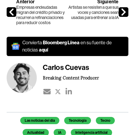
Anterior
Siguiente
Empresas endeudadas
Artistas se resisten a que sus
migran del crédito privado y
voces y canciones sean
recurren a refinanciaciones
usadas para entrenar a la IA
para reducir costos
Convierta
Bloomberg Línea
en su fuente de
noticias
aquí
Carlos Cuevas
Breaking Content Producer
Temas de este artículo
Las noticias del día
Tecnologia
Tecno
Actualidad
IA
Inteligencia artificial