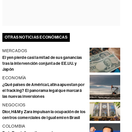
OTRAS NOTICIAS ECONÓMICAS
MERCADOS
El yen pierde casi la mitad de sus ganancias
tras la intervención conjunta de EE.UU. y
Japón
ECONOMÍA
¿Qué países de América Latina apuestan por
el fracking? El panorama legal que marcará
las nuevas inversiones
NEGOCIOS
Dior, H&M y Zara impulsan la ocupación de los
centros comerciales de Iguatemi en Brasil
COLOMBIA