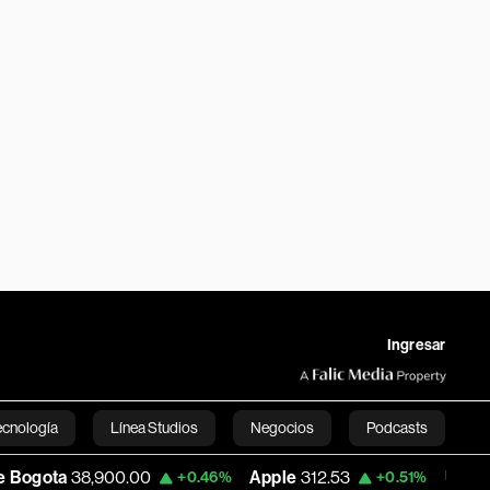
Ingresar
ecnología
Línea Studios
Negocios
Podcasts
,900.00
Apple
312.53
USD COP
3,159.39
+0.46%
+0.51%
English