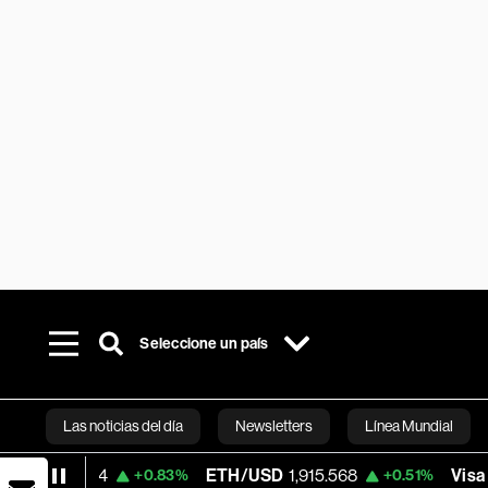
Seleccione un país
Las noticias del día
Newsletters
Línea Mundial
64
ETH/USD
1,915.568
Visa
370.47
+0.83%
+0.51%
+0
Bloomberg 