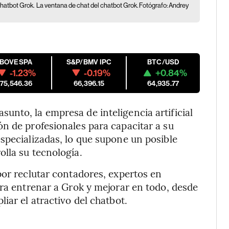
chatbot Grok.
La ventana de chat del chatbot Grok. Fotógrafo: Andrey
IBOVESPA
S&P/BMV IPC
BTC/USD
-1.23%
-0.19%
+0.84%
175,546.36
66,396.15
64,935.77
nto, la empresa de inteligencia artificial
n de profesionales para capacitar a su
specializadas, lo que supone un posible
lla su tecnología.
por reclutar contadores, expertos en
ara entrenar a Grok y mejorar en todo, desde
iar el atractivo del chatbot.