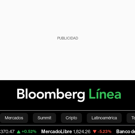
PUBLICIDAD
Mercados
Summit
Cripto
Latinoamérica
T
MercadoLibre
1,824.26
Banco de Bogota
38
.52%
-5.23%
Green
Economía
Estilo de vida
Mundo
Videos