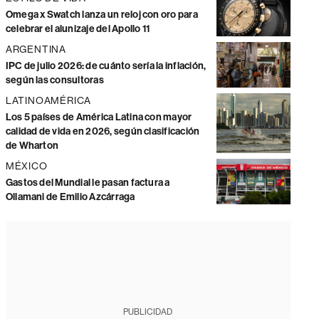
Omega x Swatch lanza un reloj con oro para
celebrar el alunizaje del Apollo 11
ARGENTINA
IPC de julio 2026: de cuánto sería la inflación,
según las consultoras
LATINOAMÉRICA
Los 5 países de América Latina con mayor
calidad de vida en 2026, según clasificación
de Wharton
MÉXICO
Gastos del Mundial le pasan factura a
Ollamani de Emilio Azcárraga
PUBLICIDAD