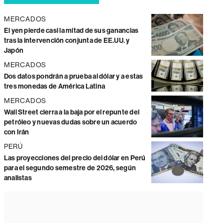
MERCADOS
El yen pierde casi la mitad de sus ganancias
tras la intervención conjunta de EE.UU. y
Japón
MERCADOS
Dos datos pondrán a prueba al dólar y a estas
tres monedas de América Latina
MERCADOS
Wall Street cierra a la baja por el repunte del
petróleo y nuevas dudas sobre un acuerdo
con Irán
PERÚ
Las proyecciones del precio del dólar en Perú
para el segundo semestre de 2026, según
analistas