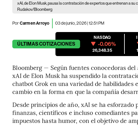
xAI, de Elon Musk, pausa la contratación de expertos que entrenan a su 
Rudakov/Bloomberg
Por
Carmen Arroyo
03 de junio, 2026 | 12:51 PM
NASDAQ
-0.06%
ÚLTIMAS
COTIZACIONES
26,348.35
Bloomberg — Según fuentes conocedoras del asu
xAI de Elon Musk ha suspendido la contratació
chatbot Grok en una variedad de habilidades e
cambio en la forma en que la compañía desarro
Desde principios de año, xAI se ha esforzado 
finanzas, científicos e incluso comediantes p
impuestos hasta humor, con el objetivo de ampl