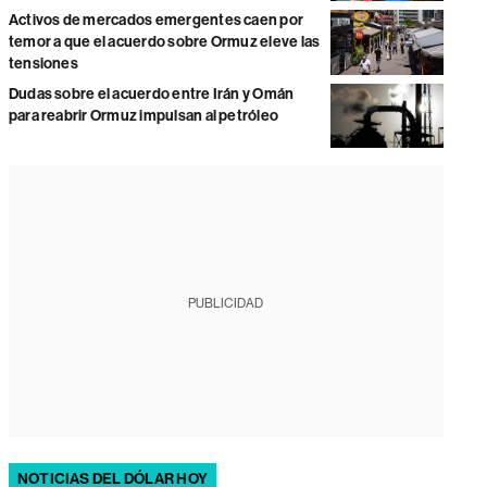
Activos de mercados emergentes caen por
temor a que el acuerdo sobre Ormuz eleve las
tensiones
Dudas sobre el acuerdo entre Irán y Omán
para reabrir Ormuz impulsan al petróleo
PUBLICIDAD
NOTICIAS DEL DÓLAR HOY