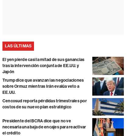
LAS ÚLTIMAS
El yen pierde casi la mitad de sus ganancias
tras la intervención conjunta de EE.UU. y
Japón
Trump dice que avanzan las negociaciones
sobre Ormuz mientras Irán evalúa veto a
EE.UU.
Cencosud reporta pérdidas trimestrales por
costos de su nuevo plan estratégico
Presidente del BCRA dice que no ve
necesaria una baja de encajes para reactivar
el crédito