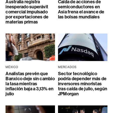
Australia registra
Caída de acciones de
inesperado superávit
semiconductores en
comercial impulsado
Asia frena el avance de
por exportaciones de
las bolsas mundiales
materias primas
MÉXICO
MERCADOS
Analistas prevén que
Sector tecnológico
Banxico deje sin cambio
podría depender más de
la tasa mientras
inversores minoristas
inflación baja a 3,13% en
tras caída de julio, según
julio
JPMorgan