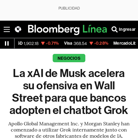
PUBLICIDAD
Ingresar
-0.71%
Visa
-0.28%
MercadoLibre
1,902.18
368.54
1,924.95
NEGOCIOS
La xAI de Musk acelera
su ofensiva en Wall
Street para que bancos
adopten el chatbot Grok
Apollo Global Management Inc. y Morgan Stanley han
comenzado a utilizar Grok internamente junto con
software de otros fabricantes de modelos de IA.