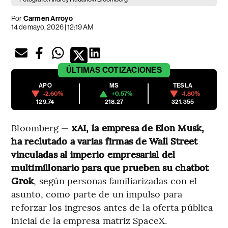
Por
Carmen Arroyo
14 de mayo, 2026 | 12:19 AM
ÚLTIMAS
COTIZACIONES
APO
MS
TESLA
-2.60%
+0.57%
-1.80%
129.74
218.27
321.355
Bloomberg —
xAI, la empresa de Elon Musk,
ha reclutado a varias firmas de Wall Street
vinculadas al imperio empresarial del
multimillonario para que prueben su chatbot
Grok
, según personas familiarizadas con el
asunto, como parte de un impulso para
reforzar los ingresos antes de la oferta pública
inicial de la empresa matriz SpaceX.