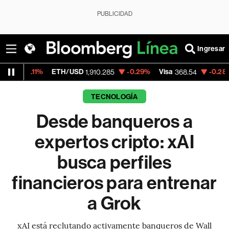
PUBLICIDAD
Ingresar
%
ETH/USD
-0.29%
Visa
-0.28%
Mercado
1,910.285
368.54
TECNOLOGÍA
Desde banqueros a
expertos cripto: xAI
busca perfiles
financieros para entrenar
a Grok
xAI está reclutando activamente banqueros de Wall