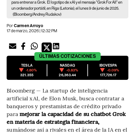
para entrenar a Grok.
El logotipo de xAI y el mensaje "Grok For All" en
un ordenador portátil, en Riga (Letonia), el lunes 9 de junio de 2025.
(Bloomberg/Andrey Rudakov)
Por
Carmen Arroyo
17 de marzo, 2026 | 12:32 PM
ÚLTIMAS
COTIZACIONES
TESLA
NASDAQ
IBOVESPA
-1.80%
-0.83%
-0.09%
321.355
26,363.44
177,726.17
Bloomberg — La startup de inteligencia
artificial xAI, de Elon Musk, busca contratar a
banqueros y prestamistas de crédito privado
para
mejorar la capacidad de su chatbot Grok
en materia de estrategia financiera,
sumándose así a rivales en el área de la IA en el