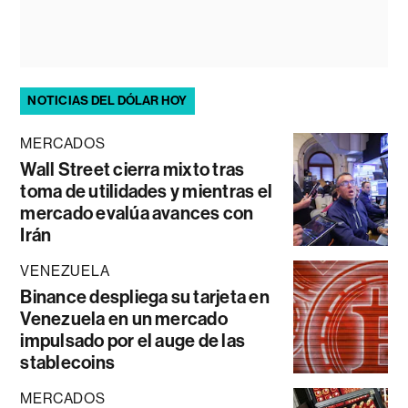
NOTICIAS DEL DÓLAR HOY
MERCADOS
Wall Street cierra mixto tras
toma de utilidades y mientras el
mercado evalúa avances con
Irán
VENEZUELA
Binance despliega su tarjeta en
Venezuela en un mercado
impulsado por el auge de las
stablecoins
MERCADOS