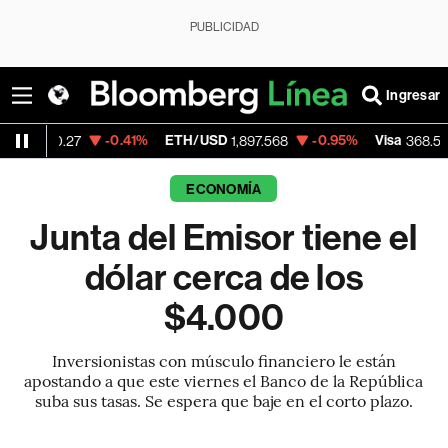
PUBLICIDAD
Ingresar
-0.41%
ETH/USD
-0.95%
Visa
-0.28%
27
1,897.568
368.54
ECONOMÍA
Junta del Emisor tiene el
dólar cerca de los
$4.000
Inversionistas con músculo financiero le están
apostando a que este viernes el Banco de la República
suba sus tasas. Se espera que baje en el corto plazo.