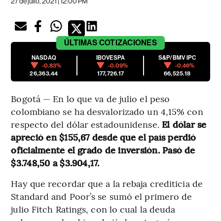
27 de julio, 2021 | 12:00 PM
ÚLTIMAS
COTIZACIONES
NASDAQ
IBOVESPA
S&P/BMV IPC
-0.83%
-0.09%
-0.46%
26,363.44
177,726.17
66,525.18
Bogotá — En lo que va de julio el peso
colombiano se ha desvalorizado un 4,15% con
respecto del dólar estadounidense.
El dólar se
apreció en $155,67 desde que el país perdió
oficialmente el grado de inversión. Pasó de
$3.748,50 a $3.904,17.
Hay que recordar que a la rebaja crediticia de
Standard and Poor’s se sumó el primero de
julio Fitch Ratings, con lo cual la deuda