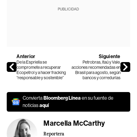
PUBLICIDAD
Anterior
Siguiente
De la Espriella se
Petrobras, Itaú y Vale:
compromete a recuperar
acciones recomendadas en
Ecopetrol y a hacer fracking
Brasil para agosto, según
“responsable y sostenible”
bancos y corredurías
Convierta
Bloomberg Línea
en su fuente de
noticias
aquí
Marcella McCarthy
Reportera