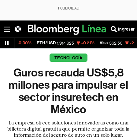
PUBLICIDAD
Ingresar
30%
ETH/USD
-0.21%
Visa
-2.15%
Mercado
1,914.925
362.50
TECNOLOGÍA
Guros recauda US$5,8
millones para impulsar el
sector insuretech en
México
La empresa ofrece soluciones innovadoras como una
billetera digital gratuita que permite organizar toda la
información del seguro de auto en un solo lugar.