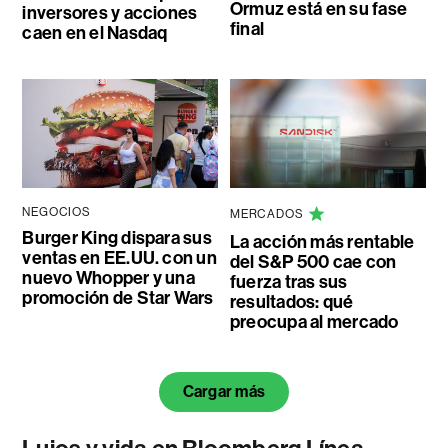
Ormuz está en su fase
inversores y acciones
final
caen en el Nasdaq
NEGOCIOS
MERCADOS
Burger King dispara sus
La acción más rentable
ventas en EE.UU. con un
del S&P 500 cae con
nuevo Whopper y una
fuerza tras sus
promoción de Star Wars
resultados: qué
preocupa al mercado
Cargar más