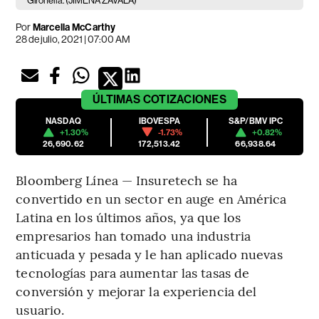
Gironella. (JIMENA ZAVALA)
Por
Marcella McCarthy
28 de julio, 2021 | 07:00 AM
ÚLTIMAS
COTIZACIONES
NASDAQ
IBOVESPA
S&P/BMV IPC
+1.30%
-1.73%
+0.82%
26,690.62
172,513.42
66,938.64
Bloomberg Línea — Insuretech se ha
convertido en un sector en auge en América
Latina en los últimos años, ya que los
empresarios han tomado una industria
anticuada y pesada y le han aplicado nuevas
tecnologías para aumentar las tasas de
conversión y mejorar la experiencia del
usuario.