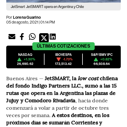
JetSmart
JetSMART opera en Argentina y Chile
Por
Lorena Guarino
05 de agosto, 2021 | 01:14 PM
ÚLTIMAS
COTIZACIONES
NASDAQ
IBOVESPA
S&P/BMV IPC
+1.30%
-1.73%
+0.82%
26,690.62
172,513.42
66,938.64
Buenos Aires —
JetSMART, la
low cost
chilena
del fondo Indigo Partners LLC., sumó a las 15
rutas que opera en la Argentina las plazas de
Jujuy y Comodoro Rivadavia
, hacia donde
comenzará a volar a partir de octubre tres
veces por semana.
A estos destinos, en los
próximos días se sumarán Corrientes y