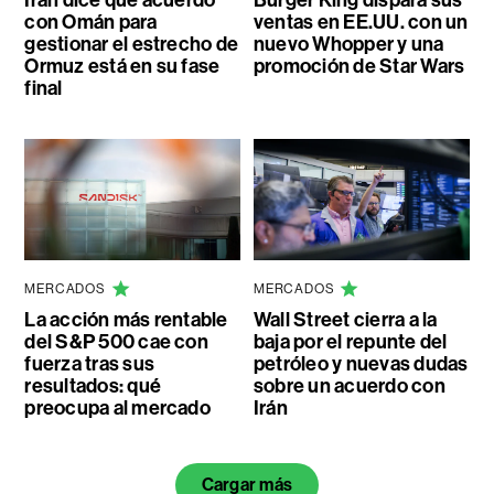
Irán dice que acuerdo
Burger King dispara sus
con Omán para
ventas en EE.UU. con un
gestionar el estrecho de
nuevo Whopper y una
Ormuz está en su fase
promoción de Star Wars
final
MERCADOS
MERCADOS
La acción más rentable
Wall Street cierra a la
del S&P 500 cae con
baja por el repunte del
fuerza tras sus
petróleo y nuevas dudas
resultados: qué
sobre un acuerdo con
preocupa al mercado
Irán
Cargar más