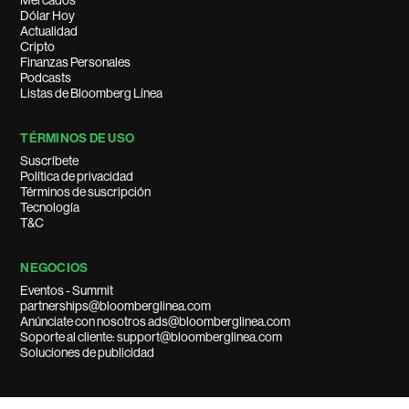
Mercados
Dólar Hoy
Actualidad
Cripto
Finanzas Personales
Podcasts
Listas de Bloomberg Línea
TÉRMINOS DE USO
Suscríbete
Política de privacidad
Términos de suscripción
Tecnología
T&C
NEGOCIOS
Eventos - Summit
partnerships@bloomberglinea.com
Anúnciate con nosotros ads@bloomberglinea.com
Soporte al cliente: support@bloomberglinea.com
Soluciones de publicidad