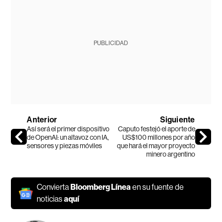
PUBLICIDAD
Anterior
Siguiente
Así será el primer dispositivo
Caputo festejó el aporte de
de OpenAI: un altavoz con IA,
US$100 millones por año
sensores y piezas móviles
que hará el mayor proyecto
minero argentino
Convierta
Bloomberg Línea
en su fuente de
noticias
aquí