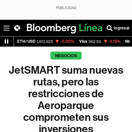
PUBLICIDAD
Ingresar
D
-0.00%
Visa
-2.15%
MercadoLibre
1,913.925
362.50
1,821.7
NEGOCIOS
JetSMART suma nuevas
rutas, pero las
restricciones de
Aeroparque
comprometen sus
inversiones