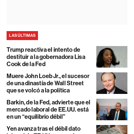
LAS ÚLTIMAS
Trump reactiva el intento de
destituir a la gobernadora Lisa
Cook de la Fed
Muere John Loeb Jr., el sucesor
de una dinastía de Wall Street
que se volcó a la política
Barkin, de la Fed, advierte que el
mercado laboral de EE.UU. está
en un “equilibrio débil”
Yen avanza tras el débil dato