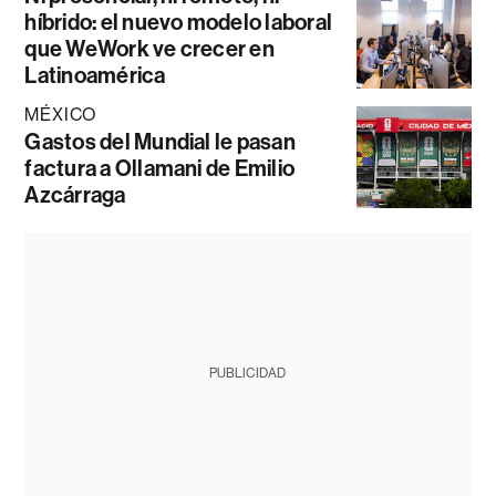
híbrido: el nuevo modelo laboral
que WeWork ve crecer en
Latinoamérica
MÉXICO
Gastos del Mundial le pasan
factura a Ollamani de Emilio
Azcárraga
PUBLICIDAD