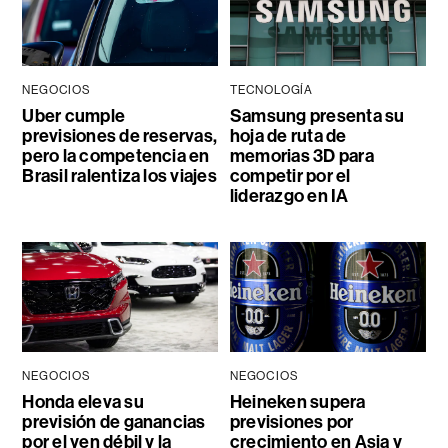
NEGOCIOS
TECNOLOGÍA
Uber cumple
Samsung presenta su
previsiones de reservas,
hoja de ruta de
pero la competencia en
memorias 3D para
Brasil ralentiza los viajes
competir por el
liderazgo en IA
NEGOCIOS
NEGOCIOS
Honda eleva su
Heineken supera
previsión de ganancias
previsiones por
por el yen débil y la
crecimiento en Asia y