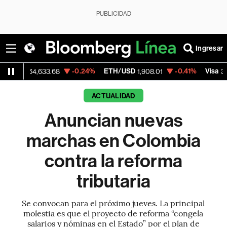
PUBLICIDAD
Ingresar
-0.24%
ETH/USD
-0.41%
Visa
-0
,633.68
1,908.01
368.54
ACTUALIDAD
Anuncian nuevas
marchas en Colombia
contra la reforma
tributaria
Se convocan para el próximo jueves. La principal
molestia es que el proyecto de reforma “congela
salarios y nóminas en el Estado” por el plan de