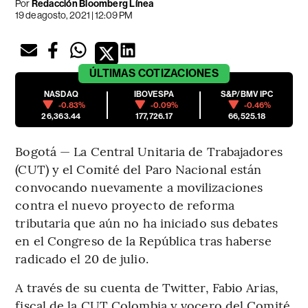
Por
Redacción Bloomberg Línea
19 de agosto, 2021 | 12:09 PM
ÚLTIMAS
COTIZACIONES
NASDAQ
IBOVESPA
S&P/BMV IPC
-0.83%
-0.09%
-0.46%
26,363.44
177,726.17
66,525.18
Bogotá — La Central Unitaria de Trabajadores
(CUT) y el Comité del Paro Nacional están
convocando nuevamente a movilizaciones
contra el nuevo proyecto de reforma
tributaria que aún no ha iniciado sus debates
en el Congreso de la República tras haberse
radicado el 20 de julio.
A través de su cuenta de Twitter, Fabio Arias,
fiscal de la CUT Colombia y vocero del Comité