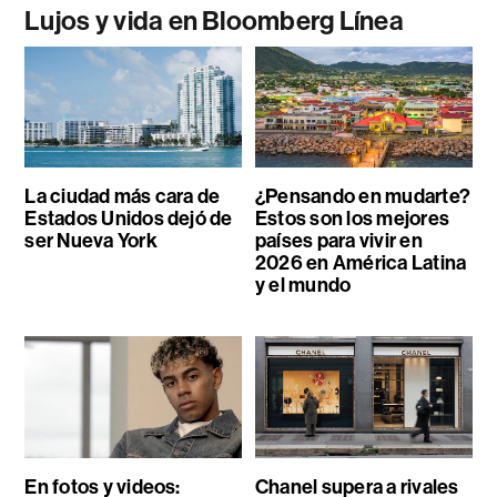
Lujos y vida en Bloomberg Línea
La ciudad más cara de
¿Pensando en mudarte?
Estados Unidos dejó de
Estos son los mejores
ser Nueva York
países para vivir en
2026 en América Latina
y el mundo
En fotos y videos:
Chanel supera a rivales