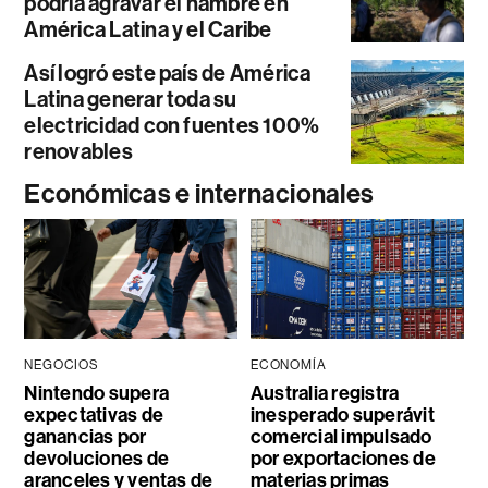
podría agravar el hambre en
América Latina y el Caribe
Así logró este país de América
Latina generar toda su
electricidad con fuentes 100%
renovables
Económicas e internacionales
NEGOCIOS
ECONOMÍA
Nintendo supera
Australia registra
expectativas de
inesperado superávit
ganancias por
comercial impulsado
devoluciones de
por exportaciones de
aranceles y ventas de
materias primas