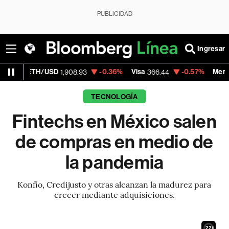
PUBLICIDAD
Ingresar
/USD
-0.36%
Visa
-0.57%
MercadoLibre
1,908.93
366.44
1,7
TECNOLOGÍA
Fintechs en México salen
de compras en medio de
la pandemia
Konfío, Credijusto y otras alcanzan la madurez para
crecer mediante adquisiciones.
20