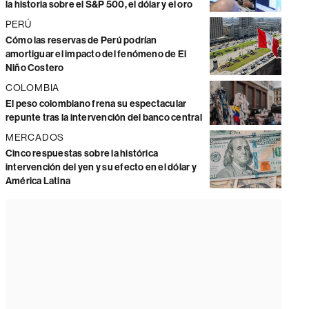
la historia sobre el S&P 500, el dólar y el oro
PERÚ
Cómo las reservas de Perú podrían
amortiguar el impacto del fenómeno de El
Niño Costero
COLOMBIA
El peso colombiano frena su espectacular
repunte tras la intervención del banco central
MERCADOS
Cinco respuestas sobre la histórica
intervención del yen y su efecto en el dólar y
América Latina