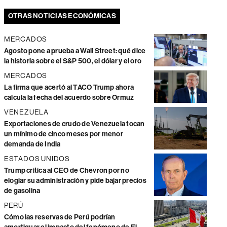
OTRAS NOTICIAS ECONÓMICAS
MERCADOS
Agosto pone a prueba a Wall Street: qué dice
la historia sobre el S&P 500, el dólar y el oro
MERCADOS
La firma que acertó al TACO Trump ahora
calcula la fecha del acuerdo sobre Ormuz
VENEZUELA
Exportaciones de crudo de Venezuela tocan
un mínimo de cinco meses por menor
demanda de India
ESTADOS UNIDOS
Trump critica al CEO de Chevron por no
elogiar su administración y pide bajar precios
de gasolina
PERÚ
Cómo las reservas de Perú podrían