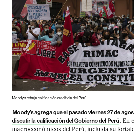
Moody's rebaja calificación crediticia del Perú.
Moody’s agrega que el pasado viernes 27 de agost
. En 
discutir la calificación del Gobierno del Perú
macroeconómicos del Perú, incluida su fortal