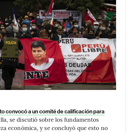
o convocó a un comité de calificación para
ella, se discutió sobre los fundamentos
eza económica, y se concluyó que esto no