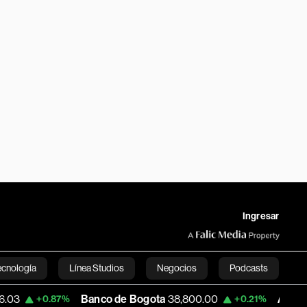
Ingresar
ecnología
Línea Studios
Negocios
Podcasts
Banco de Bogota
38,800.00
Apple
306.68
87%
+0.21%
-
English