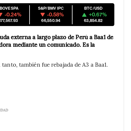
IBOVESPA
S&P/BMV IPC
BTC/USD
-0.24%
-0.58%
+0.67%
177,567.93
66,550.94
63,854.82
euda externa a largo plazo de Perú a Baa1 de
cadora mediante un comunicado. Es la
n tanto, también fue rebajada de A3 a Baa1.
IDAD