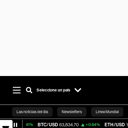
Seleccione un país
Las noticias del día
Newsletters
Línea Mundial
BTC/USD
63,834.70
ETH/USD
1,867.353
.41%
+0.64%
Bloomberg 