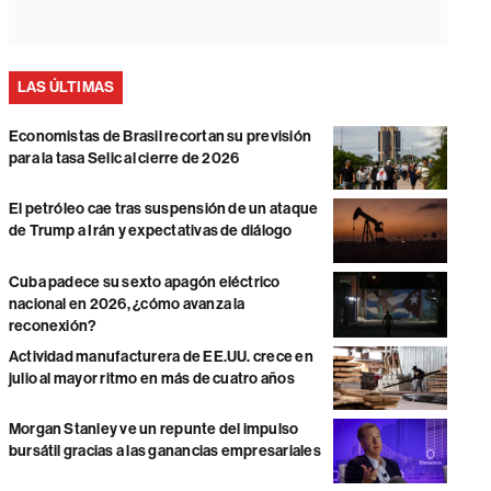
LAS ÚLTIMAS
Economistas de Brasil recortan su previsión
para la tasa Selic al cierre de 2026
El petróleo cae tras suspensión de un ataque
de Trump a Irán y expectativas de diálogo
Cuba padece su sexto apagón eléctrico
nacional en 2026, ¿cómo avanza la
reconexión?
Actividad manufacturera de EE.UU. crece en
julio al mayor ritmo en más de cuatro años
Morgan Stanley ve un repunte del impulso
bursátil gracias a las ganancias empresariales