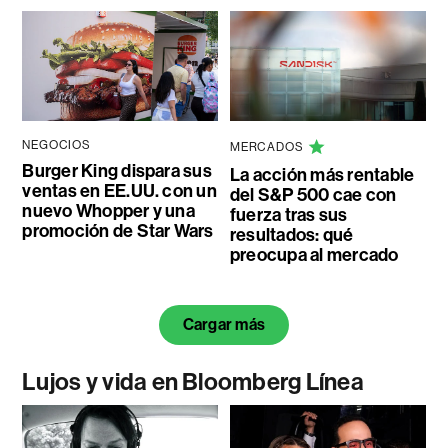
NEGOCIOS
MERCADOS
Burger King dispara sus
La acción más rentable
ventas en EE.UU. con un
del S&P 500 cae con
nuevo Whopper y una
fuerza tras sus
promoción de Star Wars
resultados: qué
preocupa al mercado
Cargar más
Lujos y vida en Bloomberg Línea