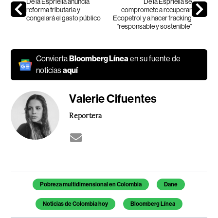
De la Espriella anuncia
De la Espriella se
reforma tributaria y
compromete a recuperar
congelará el gasto público
Ecopetrol y a hacer fracking
“responsable y sostenible”
Convierta
Bloomberg Línea
en su fuente de
noticias
aquí
Valerie Cifuentes
Reportera
Temas de este artículo
Pobreza multidimensional en Colombia
Dane
Noticias de Colombia hoy
Bloomberg Línea