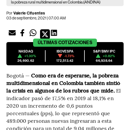
(ANDINA)
la pobreza rural multidimensional en Colombia.
Por
Valerie Cifuentes
03 de septiembre, 2021 | 07:00 AM
ÚLTIMAS
COTIZACIONES
NASDAQ
IBOVESPA
S&P/BMV IPC
+1.30%
-1.73%
+0.82%
26,690.62
172,513.42
66,938.64
Bogotá —
Como era de esperarse, la pobreza
multidimensional en Colombia también sintió
la crisis en algunos de los rubros que mide.
El
indicador pasó de 17,5% en 2019 al 18,1% en
2020 un incremento de 0,6 puntos
porcentuales (pps), lo que representó que
489.000 personas nuevas ingresaran a esta
condición para un total de 9,04 millones de