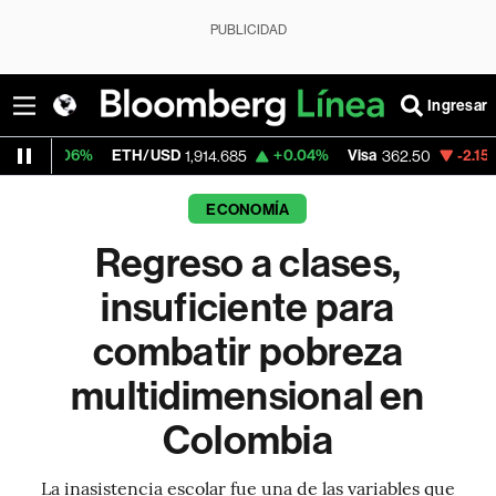
PUBLICIDAD
Ingresar
ETH/USD
+0.04%
Visa
-2.15%
MercadoLib
1,914.685
362.50
ECONOMÍA
Regreso a clases,
insuficiente para
combatir pobreza
multidimensional en
Colombia
La inasistencia escolar fue una de las variables que