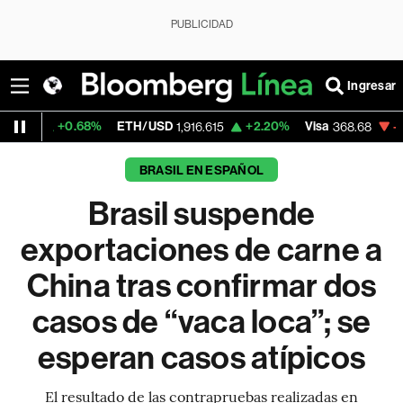
PUBLICIDAD
Ingresar
68%
ETH/USD
+2.20%
Visa
-0.25%
Merca
1,916.615
368.68
BRASIL EN ESPAÑOL
Brasil suspende
exportaciones de carne a
China tras confirmar dos
casos de “vaca loca”; se
esperan casos atípicos
El resultado de las contrapruebas realizadas en