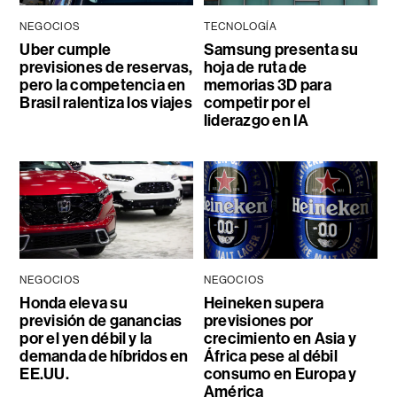
NEGOCIOS
TECNOLOGÍA
Uber cumple
Samsung presenta su
previsiones de reservas,
hoja de ruta de
pero la competencia en
memorias 3D para
Brasil ralentiza los viajes
competir por el
liderazgo en IA
NEGOCIOS
NEGOCIOS
Honda eleva su
Heineken supera
previsión de ganancias
previsiones por
por el yen débil y la
crecimiento en Asia y
demanda de híbridos en
África pese al débil
EE.UU.
consumo en Europa y
América