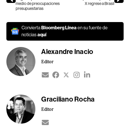
medio de preocupaciones
X regrese a Brasil
presupuestarias
Convierta
Bloomberg Línea
en su fuente de
noticias
aquí
Alexandre Inacio
Editor
Graciliano Rocha
Editor