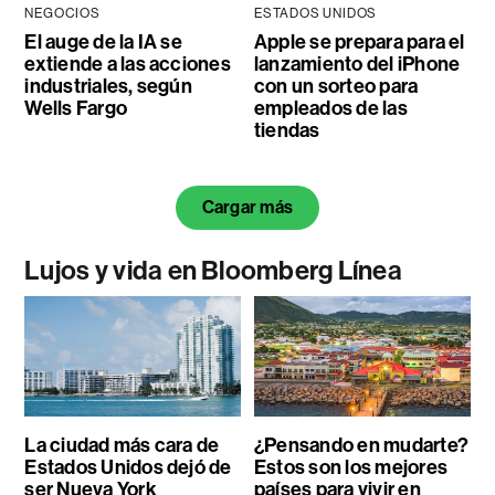
NEGOCIOS
ESTADOS UNIDOS
El auge de la IA se
Apple se prepara para el
extiende a las acciones
lanzamiento del iPhone
industriales, según
con un sorteo para
Wells Fargo
empleados de las
tiendas
Cargar más
Lujos y vida en Bloomberg Línea
La ciudad más cara de
¿Pensando en mudarte?
Estados Unidos dejó de
Estos son los mejores
ser Nueva York
países para vivir en