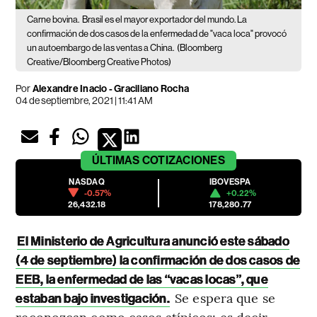
Carne bovina.
Brasil es el mayor exportador del mundo. La
confirmación de dos casos de la enfermedad de "vaca loca" provocó
un autoembargo de las ventas a China.
(Bloomberg
Creative/Bloomberg Creative Photos)
Por
Alexandre Inacio
-
Graciliano Rocha
04 de septiembre, 2021 | 11:41 AM
ÚLTIMAS
COTIZACIONES
NASDAQ
IBOVESPA
-0.57%
+0.22%
26,432.18
178,280.77
El Ministerio de Agricultura anunció este sábado
(4 de septiembre) la confirmación de dos casos de
EEB, la enfermedad de las “vacas locas”, que
Se espera que se
estaban bajo investigación.
reconozcan como casos atípicos; es decir,