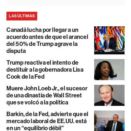
LAS ÚLTIMAS
Canadá lucha por llegar a un
acuerdo antes de que el arancel
del 50% de Trump agrave la
disputa
Trump reactiva el intento de
destituir a la gobernadora Lisa
Cook de la Fed
Muere John Loeb Jr., el sucesor
de una dinastía de Wall Street
que se volcó a la política
Barkin, de la Fed, advierte que el
mercado laboral de EE.UU. está
en un “equilibrio débil”