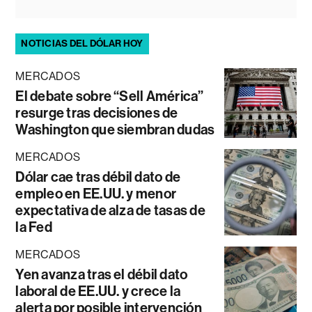
NOTICIAS DEL DÓLAR HOY
MERCADOS
El debate sobre “Sell América”
resurge tras decisiones de
Washington que siembran dudas
MERCADOS
Dólar cae tras débil dato de
empleo en EE.UU. y menor
expectativa de alza de tasas de
la Fed
MERCADOS
Yen avanza tras el débil dato
laboral de EE.UU. y crece la
alerta por posible intervención