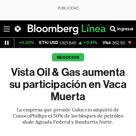
PUBLICIDAD
Ingresar
0.20%
ETH/USD
+0.41%
Visa
-2.15%
Mer
1,921.845
362.50
NEGOCIOS
Vista Oil & Gas aumenta
su participación en Vaca
Muerta
La empresa que preside Galuccio adquirió de
ConocoPhillips el 50% de los bloques de petróleo
shale Aguada Federal y Bandurria Norte.