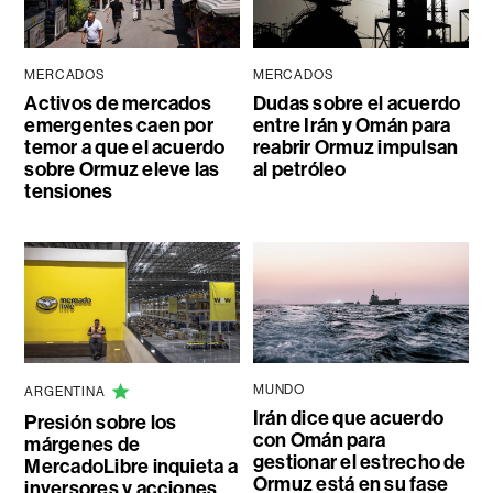
MERCADOS
MERCADOS
Activos de mercados
Dudas sobre el acuerdo
emergentes caen por
entre Irán y Omán para
temor a que el acuerdo
reabrir Ormuz impulsan
sobre Ormuz eleve las
al petróleo
tensiones
MUNDO
ARGENTINA
Irán dice que acuerdo
Presión sobre los
con Omán para
márgenes de
gestionar el estrecho de
MercadoLibre inquieta a
Ormuz está en su fase
inversores y acciones