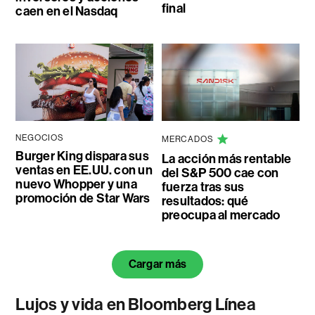
final
caen en el Nasdaq
NEGOCIOS
MERCADOS
Burger King dispara sus
La acción más rentable
ventas en EE.UU. con un
del S&P 500 cae con
nuevo Whopper y una
fuerza tras sus
promoción de Star Wars
resultados: qué
preocupa al mercado
Cargar más
Lujos y vida en Bloomberg Línea