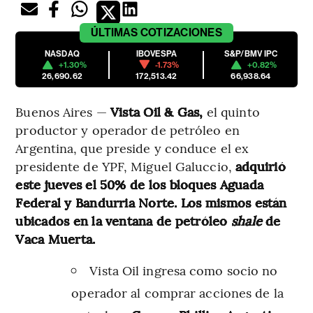
ÚLTIMAS
COTIZACIONES
NASDAQ
IBOVESPA
S&P/BMV IPC
+1.30%
-1.73%
+0.82%
26,690.62
172,513.42
66,938.64
Buenos Aires —
Vista Oil & Gas,
el quinto
productor y operador de petróleo en
Argentina, que preside y conduce el ex
presidente de YPF, Miguel Galuccio,
adquirió
este jueves el 50% de los bloques Aguada
Federal y Bandurria Norte. Los mismos están
ubicados en la ventana de petróleo
shale
de
Vaca Muerta.
Vista Oil ingresa como socio no
operador al comprar acciones de la