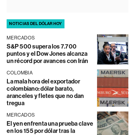
NOTICIAS DEL DÓLAR HOY
MERCADOS
S&P 500 supera los 7.700
puntos y el Dow Jones alcanza
un récord por avances con Irán
COLOMBIA
La mala hora del exportador
colombiano: dólar barato,
aranceles y fletes que no dan
tregua
MERCADOS
El yen enfrenta una prueba clave
en los 155 por dólar tras la