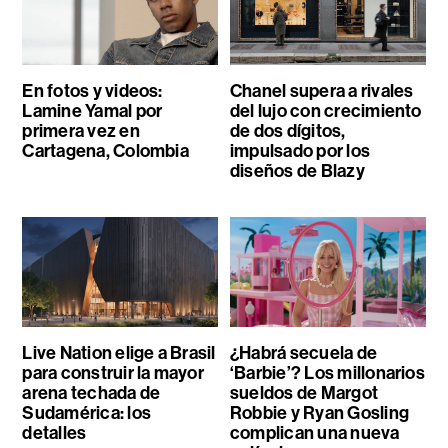
En fotos y videos:
Chanel supera a rivales
Lamine Yamal por
del lujo con crecimiento
primera vez en
de dos dígitos,
Cartagena, Colombia
impulsado por los
diseños de Blazy
Live Nation elige a Brasil
¿Habrá secuela de
para construir la mayor
‘Barbie’? Los millonarios
arena techada de
sueldos de Margot
Sudamérica: los
Robbie y Ryan Gosling
detalles
complican una nueva