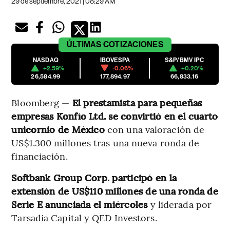
29 de septiembre, 2021 | 08:29 AM
ÚLTIMAS
COTIZACIONES
NASDAQ
IBOVESPA
S&P/BMV IPC
+2.59%
-0.06%
+0.20%
26,584.99
177,894.97
66,833.16
Bloomberg —
El prestamista para pequeñas
empresas Konfío Ltd. se convirtió en el cuarto
unicornio de México
con una valoración de
US$1.300 millones tras una nueva ronda de
financiación.
Softbank Group Corp. participó en la
extensión de US$110 millones de una ronda de
Serie E anunciada el miércoles
y liderada por
Tarsadia Capital y QED Investors.