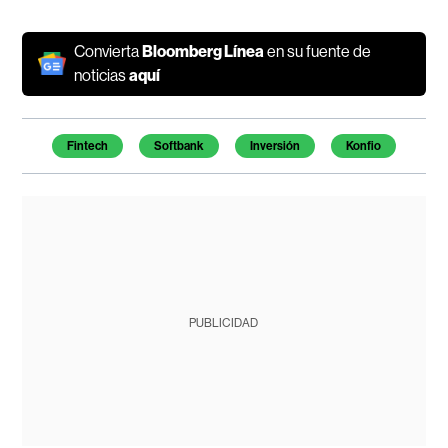
Convierta
Bloomberg Línea
en su fuente de
noticias
aquí
Temas de este artículo
Fintech
Softbank
Inversión
Konfio
PUBLICIDAD