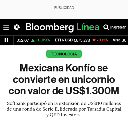
PUBLICIDAD
Ingresar
+0.09%
ETH/USD
-0.11%
Visa
+1
352.07
1,873.278
369.59
TECNOLOGÍA
Mexicana Konfío se
convierte en unicornio
con valor de US$1.300M
Softbank participó en la extensión de US$110 millones
de una ronda de Serie E, liderada por Tarsadia Capital
y QED Investors.