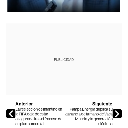
PUBLICIDAD
Anterior
Siguiente
La reelección de Infantino en
Pampa Energía duplica su
la FIFA deja de estar
ganancia de la mano de Vaca
asegurada tras el fracaso de
Muerta y la generación
su plan comercial
eléctrica