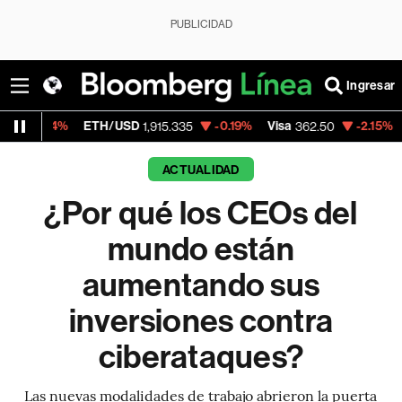
PUBLICIDAD
Ingresar
ETH/USD
-0.19%
Visa
-2.15%
MercadoLibre
1,915.335
362.50
ACTUALIDAD
¿Por qué los CEOs del
mundo están
aumentando sus
inversiones contra
ciberataques?
Las nuevas modalidades de trabajo abrieron la puerta