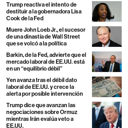
Trump reactiva el intento de
destituir a la gobernadora Lisa
Cook de la Fed
Muere John Loeb Jr., el sucesor
de una dinastía de Wall Street
que se volcó a la política
Barkin, de la Fed, advierte que el
mercado laboral de EE.UU. está
en un “equilibrio débil”
Yen avanza tras el débil dato
laboral de EE.UU. y crece la
alerta por posible intervención
Trump dice que avanzan las
negociaciones sobre Ormuz
mientras Irán evalúa veto a
EE.UU.