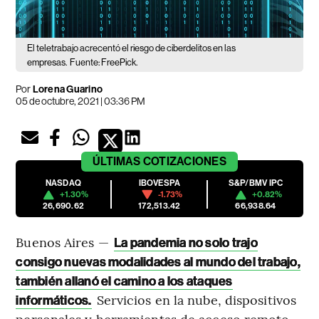
El teletrabajo acrecentó el riesgo de ciberdelitos en las
empresas.
Fuente: FreePick.
Por
Lorena Guarino
05 de octubre, 2021 | 03:36 PM
ÚLTIMAS
COTIZACIONES
NASDAQ
IBOVESPA
S&P/BMV IPC
+1.30%
-1.73%
+0.82%
26,690.62
172,513.42
66,938.64
Buenos Aires —
La pandemia no solo trajo
consigo nuevas modalidades al mundo del trabajo,
también allanó el camino a los ataques
Servicios en la nube, dispositivos
informáticos.
personales y herramientas de acceso remoto