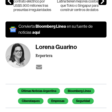
contrato eléctrico por
Latina tienen mejores costos
US$5.900 millones tras
que Tokio o Singapur para
presuntas irregularidades
construir centros de datos
Convierta
Bloomberg Línea
en su fuente de
noticias
aquí
Lorena Guarino
Reportera
Temas de este artículo
Últimas Noticias Argentina
Bloomberg Línea
Ciberataques
Empresas
Seguridad