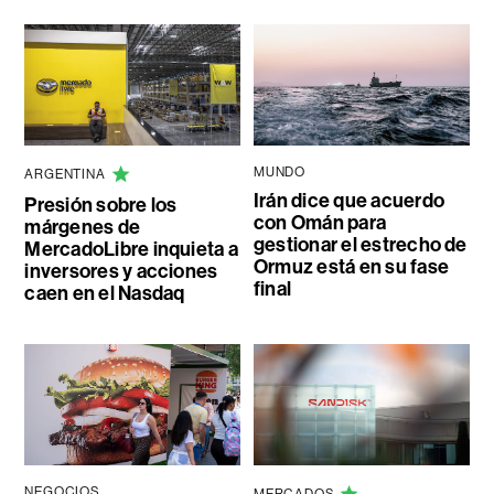
MUNDO
ARGENTINA
Irán dice que acuerdo
Presión sobre los
con Omán para
márgenes de
gestionar el estrecho de
MercadoLibre inquieta a
Ormuz está en su fase
inversores y acciones
final
caen en el Nasdaq
NEGOCIOS
MERCADOS