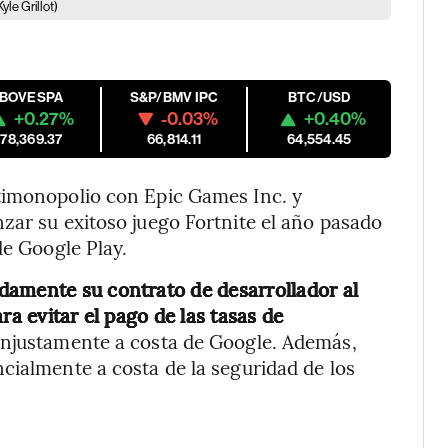
le Grillot)
IBOVESPA
S&P/BMV IPC
BTC/USD
+0.27%
-0.03%
+0.40%
178,369.37
66,814.11
64,554.45
timonopolio con Epic Games Inc. y
zar su exitoso juego Fortnite el año pasado
de Google Play.
damente su contrato de desarrollador al
ra evitar el pago de las tasas de
injustamente a costa de Google. Además,
cialmente a costa de la seguridad de los