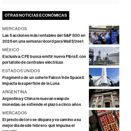
OTRAS NOTICIAS ECONÓMICAS
MERCADOS
Las 5 acciones más rentables del S&P 500 en
2026 en una semana récord para Wall Street
MÉXICO
Exclusiva: CFE busca emitir nueva Fibra E con
portafolio de centrales eléctricas
ESTADOS UNIDOS
Fragmento de un cohete Falcon 9 de SpaceX
impacta la superficie de la Luna
ARGENTINA
Argentina y China renuevan swap de
monedas: se extiende el plazo a cinco años
MERCADOS
El precio del oro se dispara y va camino a su
mejor día desde febrero: qué impulsa el