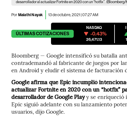
desarrollador al actualizar Fortnite en 2020 con un “hotfix”.
(Bloomberg/Ky
Por
Malathi Nayak
13 de octubre, 2021 | 07:27 AM
NASDAQ
-0.43%
ÚLTIMAS
COTIZACIONES
26,471.13
Bloomberg — Google intensificó su batalla an
contrademandó al fabricante de juegos por lan
en Android y eludir el sistema de facturación 
Google afirma que Epic incumplió intenciona
actualizar Fortnite en 2020 con un “hotfix” pa
desarrollador de Google Play
y se enriqueció 
Epic siguió adelante con su lanzamiento poten
usuarios, dijo Google.