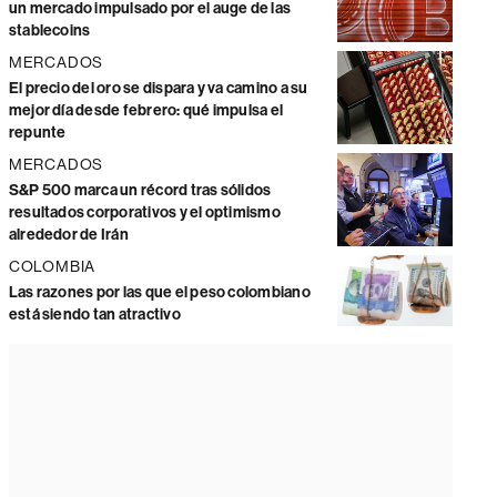
un mercado impulsado por el auge de las
stablecoins
MERCADOS
El precio del oro se dispara y va camino a su
mejor día desde febrero: qué impulsa el
repunte
MERCADOS
S&P 500 marca un récord tras sólidos
resultados corporativos y el optimismo
alrededor de Irán
COLOMBIA
Las razones por las que el peso colombiano
está siendo tan atractivo