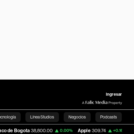
Ingresar
ecnología
Línea Studios
Negocios
Podcasts
800.00
Apple
309.74
USD COP
3,177.94
0.00%
+0.16%
English