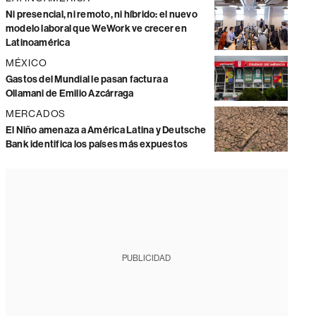
Ni presencial, ni remoto, ni híbrido: el nuevo
modelo laboral que WeWork ve crecer en
Latinoamérica
MÉXICO
Gastos del Mundial le pasan factura a
Ollamani de Emilio Azcárraga
MERCADOS
El Niño amenaza a América Latina y Deutsche
Bank identifica los países más expuestos
PUBLICIDAD