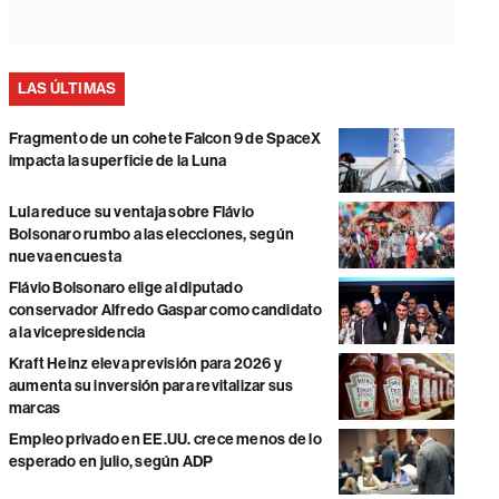
LAS ÚLTIMAS
Fragmento de un cohete Falcon 9 de SpaceX
impacta la superficie de la Luna
Lula reduce su ventaja sobre Flávio
Bolsonaro rumbo a las elecciones, según
nueva encuesta
Flávio Bolsonaro elige al diputado
conservador Alfredo Gaspar como candidato
a la vicepresidencia
Kraft Heinz eleva previsión para 2026 y
aumenta su inversión para revitalizar sus
marcas
Empleo privado en EE.UU. crece menos de lo
esperado en julio, según ADP