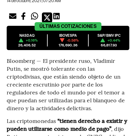
14 de octubre, 2021 | 07:20 AM
ÚLTIMAS
COTIZACIONES
NASDAQ
IBOVESPA
S&P/BMV IPC
+0.16%
-0.58%
+0.44%
26,406.52
176,690.36
66,817.93
Bloomberg — El presidente ruso, Vladimir
Putin, se mostró tolerante con las
criptodivisas, que están siendo objeto de un
creciente escrutinio por parte de los
reguladores de todo el mundo por el temor a
que puedan ser utilizadas para el blanqueo de
dinero y la actividades delictivas.
Las criptomonedas
“tienen derecho a existir y
pueden utilizarse como medio de pago”
, dijo