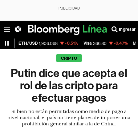
PUBLICIDAD
Ingresar
ETH/USD
-0.51%
Visa
-0.47%
MercadoLibr
1,906.068
366.80
CRIPTO
Putin dice que acepta el
rol de las cripto para
efectuar pagos
Si bien no están permitidas como medio de pago a
nivel nacional, el país no tiene planes de imponer una
prohibición general similar a la de China.