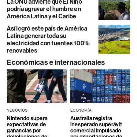
La ONU advierte que El Niño
podría agravar el hambre en
América Latina y el Caribe
Así logró este país de América
Latina generar toda su
electricidad con fuentes 100%
renovables
Económicas e internacionales
NEGOCIOS
ECONOMÍA
Nintendo supera
Australia registra
expectativas de
inesperado superávit
ganancias por
comercial impulsado
devoluciones de
por exportaciones de