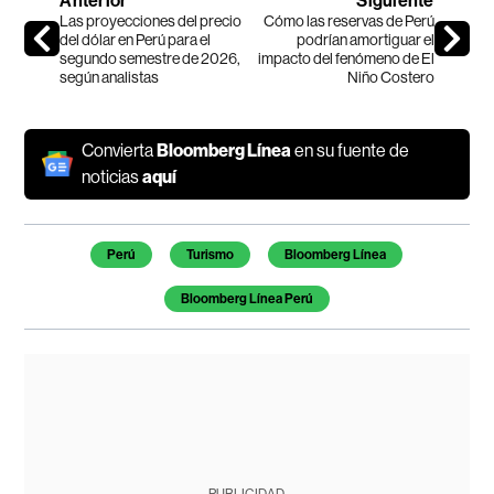
Anterior
Siguiente
Las proyecciones del precio
Cómo las reservas de Perú
del dólar en Perú para el
podrían amortiguar el
segundo semestre de 2026,
impacto del fenómeno de El
según analistas
Niño Costero
Convierta
Bloomberg Línea
en su fuente de
noticias
aquí
Temas de este artículo
Perú
Turismo
Bloomberg Línea
Bloomberg Línea Perú
PUBLICIDAD