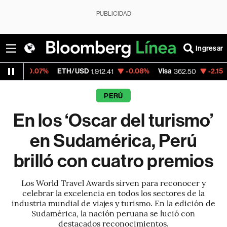
PUBLICIDAD
Ingresar
%
ETH/USD
-0.08%
Visa
-2.15%
MercadoLib
1,912.41
362.50
PERÚ
En los ‘Oscar del turismo’
en Sudamérica, Perú
brilló con cuatro premios
Los World Travel Awards sirven para reconocer y
celebrar la excelencia en todos los sectores de la
industria mundial de viajes y turismo. En la edición de
Sudamérica, la nación peruana se lució con
destacados reconocimientos.