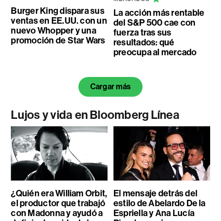
Burger King dispara sus
La acción más rentable
ventas en EE.UU. con un
del S&P 500 cae con
nuevo Whopper y una
fuerza tras sus
promoción de Star Wars
resultados: qué
preocupa al mercado
Cargar más
Lujos y vida en Bloomberg Línea
¿Quién era William Orbit,
El mensaje detrás del
el productor que trabajó
estilo de Abelardo De la
con Madonna y ayudó a
Espriella y Ana Lucía