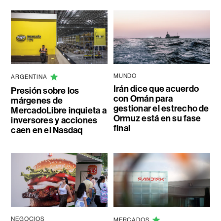
MUNDO
ARGENTINA
Irán dice que acuerdo
Presión sobre los
con Omán para
márgenes de
gestionar el estrecho de
MercadoLibre inquieta a
Ormuz está en su fase
inversores y acciones
final
caen en el Nasdaq
NEGOCIOS
MERCADOS