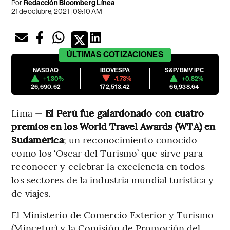
Por
Redacción Bloomberg Línea
21 de octubre, 2021 | 09:10 AM
ÚLTIMAS
COTIZACIONES
NASDAQ
IBOVESPA
S&P/BMV IPC
+1.30%
-1.73%
+0.82%
26,690.62
172,513.42
66,938.64
Lima —
El Perú fue galardonado con cuatro
premios en los World Travel Awards (WTA) en
Sudamérica
; un reconocimiento conocido
como los ‘Oscar del Turismo’ que sirve para
reconocer y celebrar la excelencia en todos
los sectores de la industria mundial turística y
de viajes.
El Ministerio de Comercio Exterior y Turismo
(Mincetur) y la Comisión de Promoción del