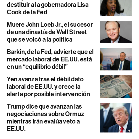
destituir a la gobernadora Lisa
Cook de la Fed
Muere John Loeb Jr., el sucesor
de una dinastía de Wall Street
que se volcó a la política
Barkin, de la Fed, advierte que el
mercado laboral de EE.UU. está
en un “equilibrio débil”
Yen avanza tras el débil dato
laboral de EE.UU. y crece la
alerta por posible intervención
Trump dice que avanzan las
negociaciones sobre Ormuz
mientras Irán evalúa veto a
EE.UU.