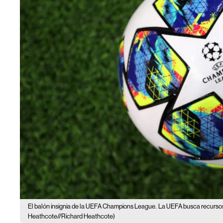
El balón insignia de la UEFA Champions League.
La UEFA busca recursos 
Heathcote//Richard Heathcote)