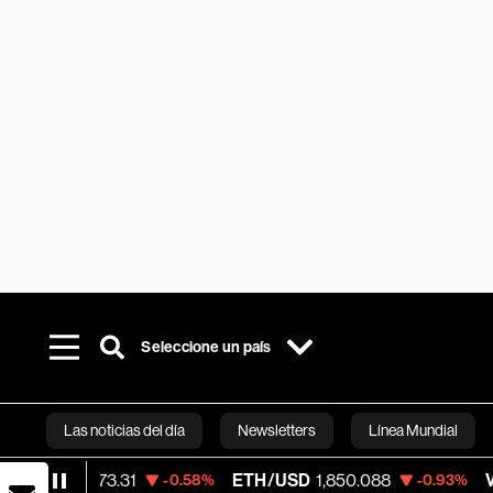
Seleccione un país
Las noticias del día
Newsletters
Línea Mundial
ETH/USD
1,850.088
Visa
365.67
-0.58%
-0.93%
-0.13
Bloomberg 