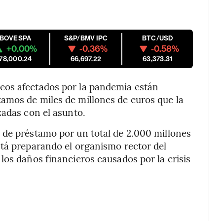
IBOVESPA
S&P/BMV IPC
BTC/USD
+0.00%
-0.36%
-0.58%
178,000.24
66,697.22
63,373.31
eos afectados por la pandemia están
amos de miles de millones de euros que la
zadas con el asunto.
 de préstamo por un total de 2.000 millones
stá preparando el organismo rector del
los daños financieros causados por la crisis