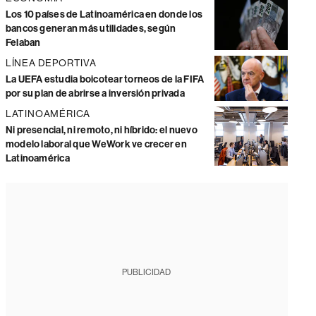
Los 10 países de Latinoamérica en donde los
bancos generan más utilidades, según
Felaban
LÍNEA DEPORTIVA
La UEFA estudia boicotear torneos de la FIFA
por su plan de abrirse a inversión privada
LATINOAMÉRICA
Ni presencial, ni remoto, ni híbrido: el nuevo
modelo laboral que WeWork ve crecer en
Latinoamérica
PUBLICIDAD