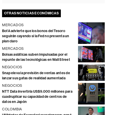
OTRAS NOTICIAS ECONÓMICAS
MERCADOS
BofA advierte que los bonos del Tesoro
seguirán cayendo si la Fed no presenta un
plan claro
MERCADOS
Bolsas asiáticas suben impulsadas por el
repunte de las tecnológicas en Wall Street
NEGOCIOS
Snap eleva la previsión de ventas antes de
lanzar sus gafas de realidad aumentada
NEGOCIOS
NTT Data invertiría US$9.000 millones para
cuadruplicar su capacidad de centros de
datos en Japón
COLOMBIA