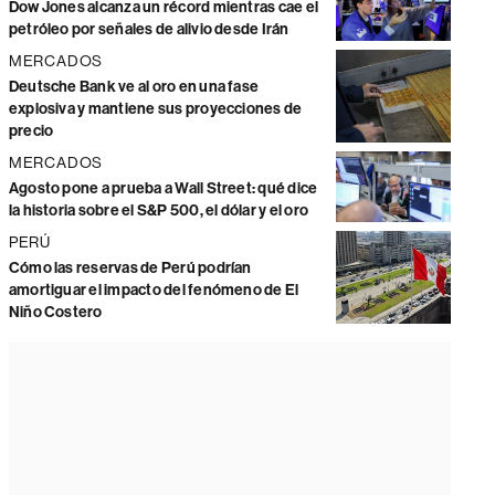
Dow Jones alcanza un récord mientras cae el
petróleo por señales de alivio desde Irán
MERCADOS
Deutsche Bank ve al oro en una fase
explosiva y mantiene sus proyecciones de
precio
MERCADOS
Agosto pone a prueba a Wall Street: qué dice
la historia sobre el S&P 500, el dólar y el oro
PERÚ
Cómo las reservas de Perú podrían
amortiguar el impacto del fenómeno de El
Niño Costero