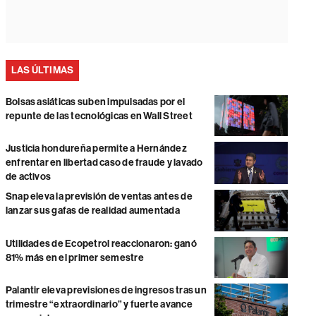
LAS ÚLTIMAS
Bolsas asiáticas suben impulsadas por el
repunte de las tecnológicas en Wall Street
Justicia hondureña permite a Hernández
enfrentar en libertad caso de fraude y lavado
de activos
Snap eleva la previsión de ventas antes de
lanzar sus gafas de realidad aumentada
Utilidades de Ecopetrol reaccionaron: ganó
81% más en el primer semestre
Palantir eleva previsiones de ingresos tras un
trimestre “extraordinario” y fuerte avance