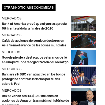
OTRAS NOTICIAS ECONÓMICAS
MERCADOS
Bank of America prevé que el yen se aprecie
6% frente al dólar a finales de 2026
MERCADOS
Caída de acciones de semiconductores en
Asia frena el avance de las bolsas mundiales
NEGOCIOS
Google pierde a destacados veteranos de IA
en una profunda reorganización del liderazgo
MERCADOS
Barclays y HSBC ven atractivo en los bonos
protegidos contra la inflación por dudas
sobre la Fed
MERCADOS
Bezos vende casi US$350 millones en
acciones de Amazon tras máximo histórico de