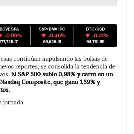
IBOVESPA
S&P/BMV IPC
BTC/USD
-0.09%
-0.46%
-0.01%
177,726.17
66,525.18
64,781.69
esas continúan impulsando las bolsas de
evos reportes, se consolida la tendencia de
vos.
El S&P 500 subió 0,98% y cerró en un
l Nasdaq Composite, que ganó 1,39% y
ntos
.
a jornada.