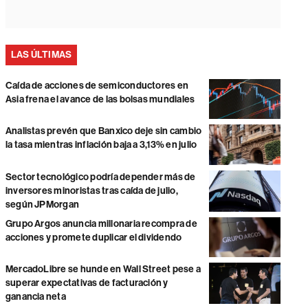
LAS ÚLTIMAS
Caída de acciones de semiconductores en
Asia frena el avance de las bolsas mundiales
Analistas prevén que Banxico deje sin cambio
la tasa mientras inflación baja a 3,13% en julio
Sector tecnológico podría depender más de
inversores minoristas tras caída de julio,
según JPMorgan
Grupo Argos anuncia millonaria recompra de
acciones y promete duplicar el dividendo
MercadoLibre se hunde en Wall Street pese a
superar expectativas de facturación y
ganancia neta