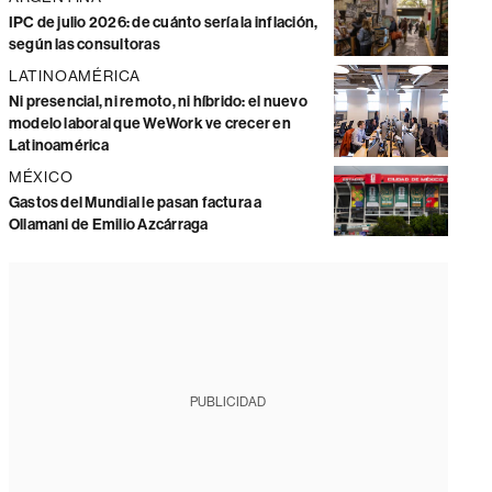
IPC de julio 2026: de cuánto sería la inflación,
según las consultoras
LATINOAMÉRICA
Ni presencial, ni remoto, ni híbrido: el nuevo
modelo laboral que WeWork ve crecer en
Latinoamérica
MÉXICO
Gastos del Mundial le pasan factura a
Ollamani de Emilio Azcárraga
PUBLICIDAD