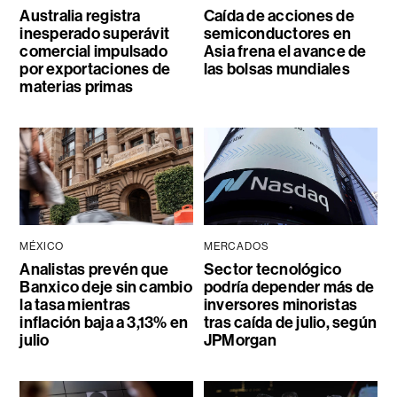
Australia registra
Caída de acciones de
inesperado superávit
semiconductores en
comercial impulsado
Asia frena el avance de
por exportaciones de
las bolsas mundiales
materias primas
MÉXICO
MERCADOS
Analistas prevén que
Sector tecnológico
Banxico deje sin cambio
podría depender más de
la tasa mientras
inversores minoristas
inflación baja a 3,13% en
tras caída de julio, según
julio
JPMorgan