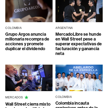
COLOMBIA
ARGENTINA
Grupo Argos anuncia
MercadoLibre se hunde
millonaria recompra de
en Wall Street pese a
acciones y promete
superar expectativas de
duplicar el dividendo
facturación y ganancia
neta
COLOMBIA
MERCADOS
Colombia incauta
Wall Street cierra mixto
explosivos antes de la