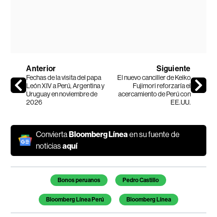
Anterior
Siguiente
Fechas de la visita del papa
El nuevo canciller de Keiko
León XIV a Perú, Argentina y
Fujimori reforzaría el
Uruguay en noviembre de
acercamiento de Perú con
2026
EE.UU.
Convierta
Bloomberg Línea
en su fuente de
noticias
aquí
Temas de este artículo
Bonos peruanos
Pedro Castillo
Bloomberg Línea Perú
Bloomberg Línea