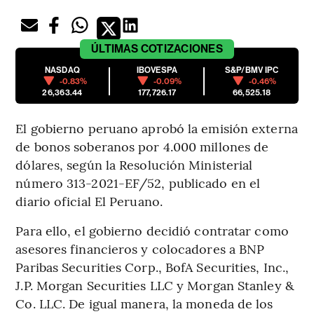
ÚLTIMAS
COTIZACIONES
NASDAQ
IBOVESPA
S&P/BMV IPC
-0.83%
-0.09%
-0.46%
26,363.44
177,726.17
66,525.18
El gobierno peruano aprobó la emisión externa
de bonos soberanos por 4.000 millones de
dólares, según la Resolución Ministerial
número 313-2021-EF/52, publicado en el
diario oficial El Peruano.
Para ello, el gobierno decidió contratar como
asesores financieros y colocadores a BNP
Paribas Securities Corp., BofA Securities, Inc.,
J.P. Morgan Securities LLC y Morgan Stanley &
Co. LLC. De igual manera, la moneda de los