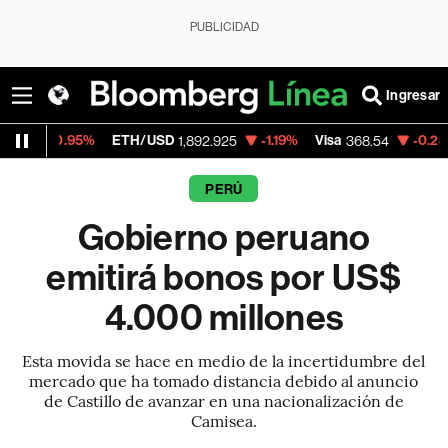
PUBLICIDAD
Ingresar
95%
ETH/USD
-1.19%
Visa
-0.28%
Mercad
1,892.925
368.54
PERÚ
Gobierno peruano
emitirá bonos por US$
4.000 millones
Esta movida se hace en medio de la incertidumbre del
mercado que ha tomado distancia debido al anuncio
de Castillo de avanzar en una nacionalización de
Camisea.