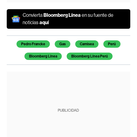
Convierta
Bloomberg Línea
en su fuente de
noticias
aquí
Temas de este artículo
Pedro Francke
Gas
Camisea
Perú
Bloomberg Línea
Bloomberg Línea Perú
PUBLICIDAD