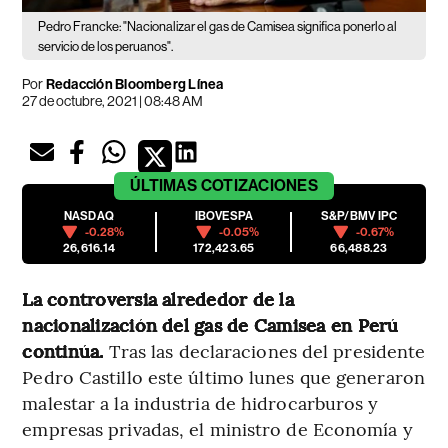
Pedro Francke: "Nacionalizar el gas de Camisea significa ponerlo al
servicio de los peruanos".
Por
Redacción Bloomberg Línea
27 de octubre, 2021 | 08:48 AM
ÚLTIMAS
COTIZACIONES
NASDAQ
IBOVESPA
S&P/BMV IPC
-0.28%
-0.05%
-0.67%
26,616.14
172,423.65
66,488.23
La controversia alrededor de la
nacionalización del gas de Camisea en Perú
continúa.
Tras las declaraciones del presidente
Pedro Castillo este último lunes que generaron
malestar a la industria de hidrocarburos y
empresas privadas, el ministro de Economía y