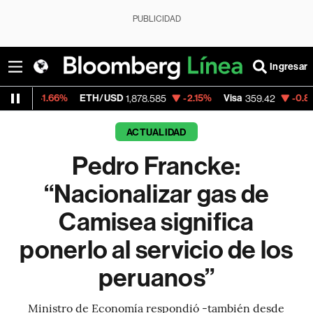
PUBLICIDAD
Ingresar
.66%
ETH/USD
-2.15%
Visa
-0.85%
Merca
1,878.585
359.42
ACTUALIDAD
Pedro Francke:
“Nacionalizar gas de
Camisea significa
ponerlo al servicio de los
peruanos”
Ministro de Economía respondió -también desde