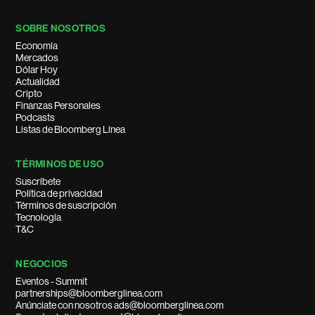
SOBRE NOSOTROS
Economía
Mercados
Dólar Hoy
Actualidad
Cripto
Finanzas Personales
Podcasts
Listas de Bloomberg Línea
TÉRMINOS DE USO
Suscríbete
Política de privacidad
Términos de suscripción
Tecnología
T&C
NEGOCIOS
Eventos - Summit
partnerships@bloomberglinea.com
Anúnciate con nosotros ads@bloomberglinea.com