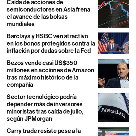
Caída de acciones de
semiconductores en Asia frena
el avance de las bolsas
mundiales
Barclays y HSBC ven atractivo
en los bonos protegidos contra la
inflación por dudas sobre la Fed
Bezos vende casi US$350
millones en acciones de Amazon
tras máximo histórico de la
compañía
Sector tecnológico podría
depender más de inversores
minoristas tras caída de julio,
según JPMorgan
Carry trade resiste pese a la