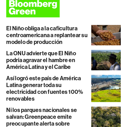
El Niño obliga a la caficultura
centroamericana a replantear su
modelo de producción
La ONU advierte que El Niño
podría agravar el hambre en
América Latina y el Caribe
Así logró este país de América
Latina generar toda su
electricidad con fuentes 100%
renovables
Ni los parques nacionales se
salvan: Greenpeace emite
preocupante alerta sobre