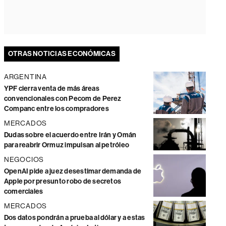
OTRAS NOTICIAS ECONÓMICAS
ARGENTINA
YPF cierra venta de más áreas
convencionales con Pecom de Perez
Companc entre los compradores
MERCADOS
Dudas sobre el acuerdo entre Irán y Omán
para reabrir Ormuz impulsan al petróleo
NEGOCIOS
OpenAI pide a juez desestimar demanda de
Apple por presunto robo de secretos
comerciales
MERCADOS
Dos datos pondrán a prueba al dólar y a estas