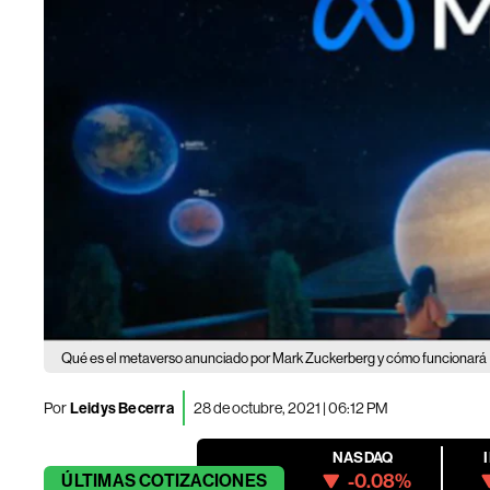
Qué es el metaverso anunciado por Mark Zuckerberg y cómo funcionará
Por
Leidys Becerra
28 de octubre, 2021 | 06:12 PM
NASDAQ
-0.08%
ÚLTIMAS
COTIZACIONES