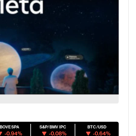
IBOVESPA
S&P/BMV IPC
BTC/USD
-0.94%
-0.08%
-0.64%