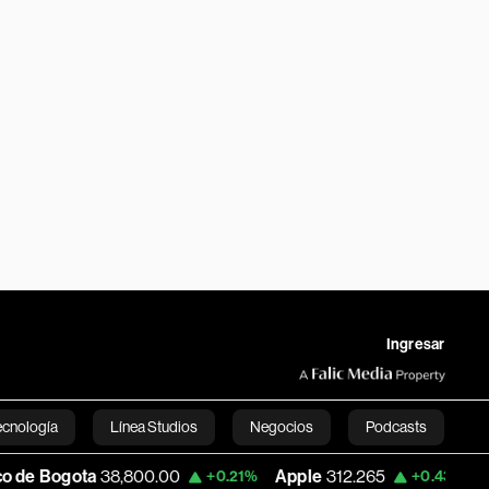
Ingresar
ecnología
Línea Studios
Negocios
Podcasts
a
38,800.00
Apple
312.265
USD COP
3,
+0.21%
+0.43%
English