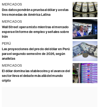
MERCADOS
Dos datos pondrán a prueba al dólar y a estas
tres monedas de América Latina
MERCADOS
Wall Street opera mixto mientras el mercado
espera el informe de empleo y señales sobre
Irán
PERÚ
Las proyecciones del precio del dólar en Perú
para el segundo semestre de 2026, según
analistas
MERCADOS
El dólar domina las stablecoins y el avance del
sector lleva el debate más allá del mundo
cripto