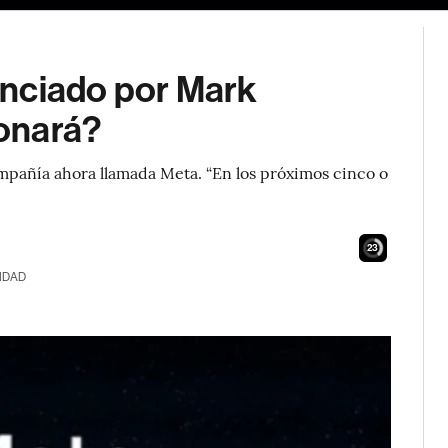
unciado por Mark
onará?
mpañía ahora llamada Meta. “En los próximos cinco o
21
IDAD