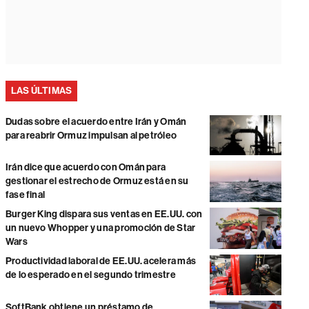
LAS ÚLTIMAS
Dudas sobre el acuerdo entre Irán y Omán
para reabrir Ormuz impulsan al petróleo
Irán dice que acuerdo con Omán para
gestionar el estrecho de Ormuz está en su
fase final
Burger King dispara sus ventas en EE.UU. con
un nuevo Whopper y una promoción de Star
Wars
Productividad laboral de EE.UU. acelera más
de lo esperado en el segundo trimestre
SoftBank obtiene un préstamo de