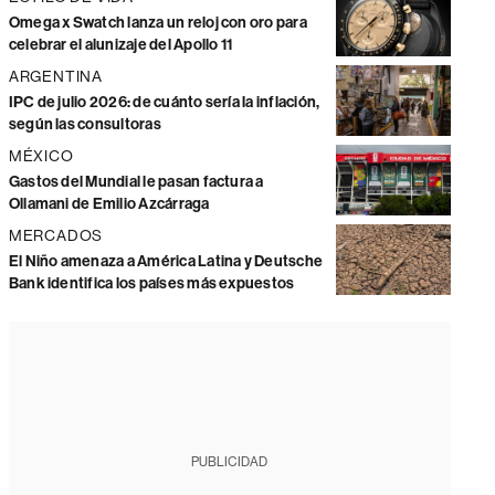
Omega x Swatch lanza un reloj con oro para
celebrar el alunizaje del Apollo 11
ARGENTINA
IPC de julio 2026: de cuánto sería la inflación,
según las consultoras
MÉXICO
Gastos del Mundial le pasan factura a
Ollamani de Emilio Azcárraga
MERCADOS
El Niño amenaza a América Latina y Deutsche
Bank identifica los países más expuestos
PUBLICIDAD