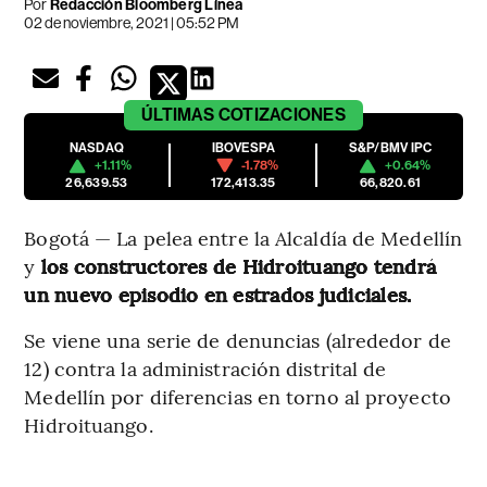
Por
Redacción Bloomberg Línea
02 de noviembre, 2021 | 05:52 PM
ÚLTIMAS
COTIZACIONES
NASDAQ
IBOVESPA
S&P/BMV IPC
+1.11%
-1.78%
+0.64%
26,639.53
172,413.35
66,820.61
Bogotá — La pelea entre la Alcaldía de Medellín
y
los constructores de Hidroituango tendrá
un nuevo episodio en estrados judiciales.
Se viene una serie de denuncias (alrededor de
12) contra la administración distrital de
Medellín por diferencias en torno al proyecto
Hidroituango.