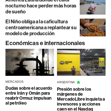
nocturno hace perder más horas
de sueño
El Niño obliga a la caficultura
centroamericana a replantear su
modelo de producción
Económicas e internacionales
MERCADOS
ARGENTINA
Dudas sobre el acuerdo
Presión sobre los
entre Irán y Omán para
márgenes de
reabrir Ormuz impulsan
MercadoLibre inquieta a
al petróleo
inversores y acciones
caen en el Nasdaq