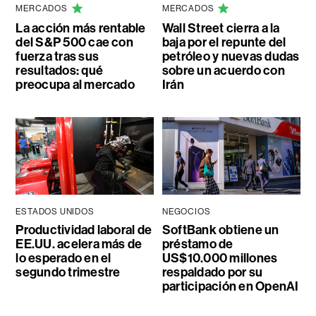
MERCADOS
MERCADOS
La acción más rentable
Wall Street cierra a la
del S&P 500 cae con
baja por el repunte del
fuerza tras sus
petróleo y nuevas dudas
resultados: qué
sobre un acuerdo con
preocupa al mercado
Irán
ESTADOS UNIDOS
NEGOCIOS
Productividad laboral de
SoftBank obtiene un
EE.UU. acelera más de
préstamo de
lo esperado en el
US$10.000 millones
segundo trimestre
respaldado por su
participación en OpenAI