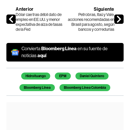
Anterior
Siguiente
Dólar cae tras débil dato de
Petrobras, Itaú y Vale:
empleo en EE.UU. y menor
acciones recomendadas en
expectativa de alza de tasas
Brasil para agosto, según
de la Fed
bancos y corredurías
Convierta
Bloomberg Línea
en su fuente de
noticias
aquí
Temas de este artículo
Hidroituango
EPM
Daniel Quintero
Bloomberg Línea
Bloomberg Línea Colombia