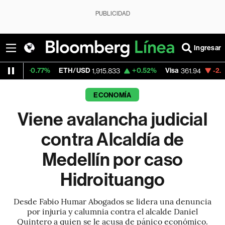
PUBLICIDAD
Ingresar
77%
ETH/USD
+0.52%
Visa
-2.30%
Mercad
1,915.833
361.94
ECONOMÍA
Viene avalancha judicial
contra Alcaldía de
Medellín por caso
Hidroituango
Desde Fabio Humar Abogados se lidera una denuncia
por injuria y calumnia contra el alcalde Daniel
Quintero a quien se le acusa de pánico económico.