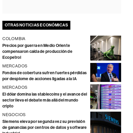
OTRAS NOTICIAS ECONÓMICAS
COLOMBIA
Precios por guerra en Medio Oriente
compensaron caída de producción de
Ecopetrol
MERCADOS
Fondos de cobertura sufren fuertes pérdidas
por desplome de acciones ligadas a la IA
MERCADOS
El dólar domina las stablecoins y el avance del
sector lleva el debate más allá del mundo
cripto
NEGOCIOS
Siemens eleva por segunda vez su previsión
de ganancias por centros de datos y software