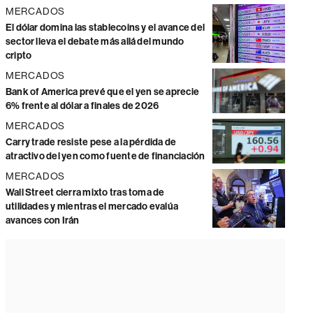
MERCADOS
El dólar domina las stablecoins y el avance del
sector lleva el debate más allá del mundo
cripto
MERCADOS
Bank of America prevé que el yen se aprecie
6% frente al dólar a finales de 2026
MERCADOS
Carry trade resiste pese a la pérdida de
atractivo del yen como fuente de financiación
MERCADOS
Wall Street cierra mixto tras toma de
utilidades y mientras el mercado evalúa
avances con Irán