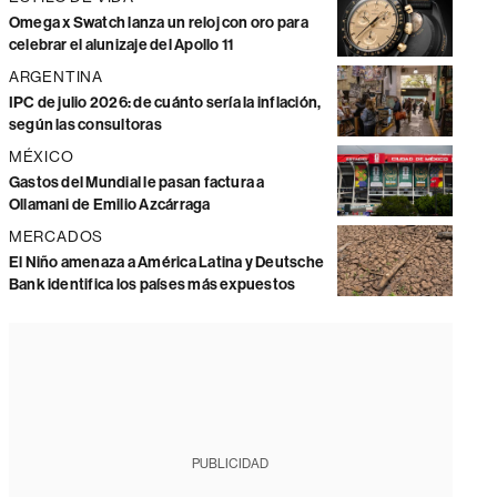
Omega x Swatch lanza un reloj con oro para
celebrar el alunizaje del Apollo 11
ARGENTINA
IPC de julio 2026: de cuánto sería la inflación,
según las consultoras
MÉXICO
Gastos del Mundial le pasan factura a
Ollamani de Emilio Azcárraga
MERCADOS
El Niño amenaza a América Latina y Deutsche
Bank identifica los países más expuestos
PUBLICIDAD