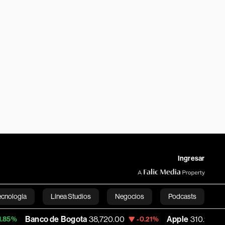
Ingresar
ecnología
Línea Studios
Negocios
Podcasts
co de Bogota
38,720.00
Apple
310.94
U
-0.21%
+0.55%
English