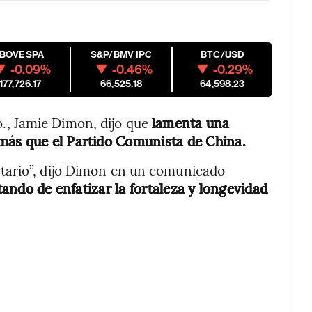
IBOVESPA
S&P/BMV IPC
BTC/USD
-0.09%
-0.46%
-0.29%
177,726.17
66,525.18
64,598.23
, Jamie Dimon, dijo que
lamenta una
más que el Partido Comunista de China.
tario”, dijo Dimon en un comunicado
ando de enfatizar la fortaleza y longevidad