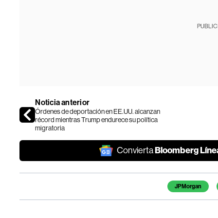
PUBLIC
Noticia anterior
Órdenes de deportación en EE.UU. alcanzan
récord mientras Trump endurece su política
migratoria
Bloomberg Líne
Convierta
Temas de este artículo
JPMorgan