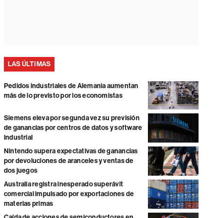
LAS ÚLTIMAS
Pedidos industriales de Alemania aumentan
más de lo previsto por los economistas
Siemens eleva por segunda vez su previsión
de ganancias por centros de datos y software
industrial
Nintendo supera expectativas de ganancias
por devoluciones de aranceles y ventas de
dos juegos
Australia registra inesperado superávit
comercial impulsado por exportaciones de
materias primas
Caída de acciones de semiconductores en