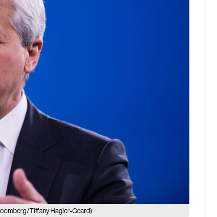
loomberg/Tiffany Hagler-Geard)